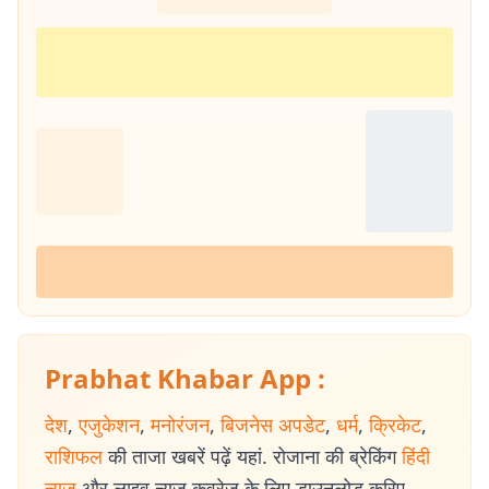
Prabhat Khabar App :
देश
,
एजुकेशन
,
मनोरंजन
,
बिजनेस अपडेट
,
धर्म
,
क्रिकेट
,
राशिफल
की ताजा खबरें पढ़ें यहां. रोजाना की ब्रेकिंग
हिंदी
न्यूज
और लाइव न्यूज कवरेज के लिए डाउनलोड करिए