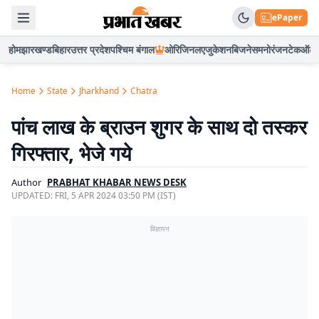
ePaper
होम
झारखण्ड
बिहार
उत्तर प्रदेश
पश्चिम बंगाल
ओरिजिनल
एजुकेशन
बिजनेस
मनोरंजन
टेक
ऑटो
Home
State
Jharkhand
Chatra
पांच लाख के ब्राउन शुगर के साथ दो तस्कर
गिरफ्तार, भेजे गये
Author
PRABHAT KHABAR NEWS DESK
UPDATED:
FRI, 5 APR 2024 03:50 PM (IST)
विज्ञापन