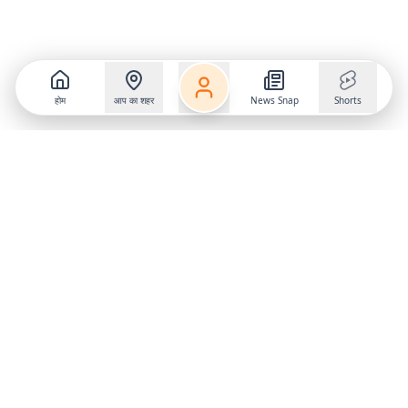
होम
आप का शहर
News Snap
Shorts
Follow us on
X
Download Mobile App
State
›
Jharkhand
›