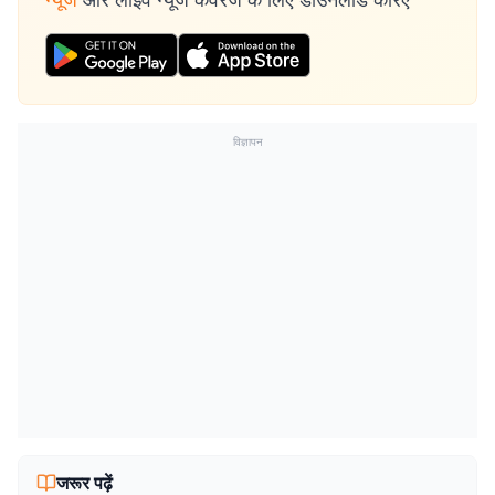
विज्ञापन
जरूर पढ़ें