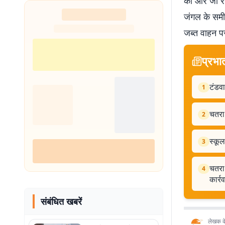
की ओर जा रहा
जंगल के समी
जब्त वाहन पर
प्रभा
टंडवा
1
चतरा
2
स्कूल
3
चतरा:
4
कार्र
संबंधित खबरें
लेखक के 