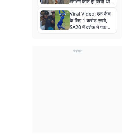
लगभग काट ही लिया था,
न्यूजीलैंड सीरीज से पहले
Viral Video: एक कैच
बाल-बाल बचे
के लिए 1 करोड़ रुपये,
SA20 में दर्शक ने पकड़ा
एक हाथ से गजब का कैच
विज्ञापन