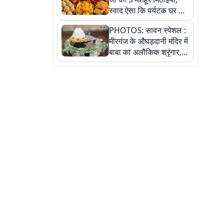
स्वाद ऐसा कि पर्यटक घर ले
जाना नहीं भूलते, तस्वीरों में
PHOTOS: सावन स्पेशल :
देखें
मीरगंज के औघड़दानी मंदिर में
बाबा का अलौकिक श्रृंगार,
तस्वीरों में देखें महादेव के कई
मनमोहक स्वरूप