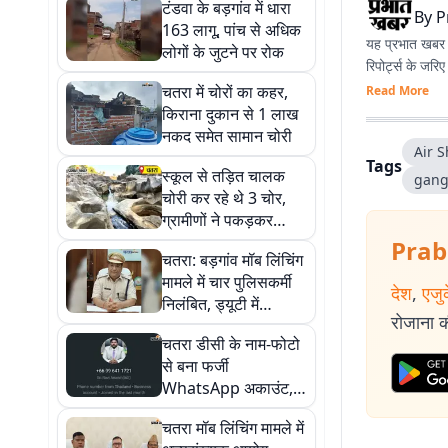
टंडवा के बड़गांव में धारा
By
P
163 लागू, पांच से अधिक
यह प्रभात खबर क
लोगों के जुटने पर रोक
रिपोर्ट्स के जरि
चतरा में चोरों का कहर,
Read More
किराना दुकान से 1 लाख
नकद समेत सामान चोरी
Air 
Tags
स्कूल से तड़ित चालक
gang
चोरी कर रहे थे 3 चोर,
ग्रामीणों ने पकड़कर
पुलिस को सौंपा
Prab
चतरा: बड़गांव मॉब लिंचिंग
मामले में चार पुलिसकर्मी
देश
,
एजु
निलंबित, ड्यूटी में
रोजाना की
लापरवाही पर SP की बड़ी
चतरा डीसी के नाम-फोटो
कार्रवाई
से बना फर्जी
WhatsApp अकाउंट,
जिला प्रशासन ने जारी
चतरा मॉब लिंचिंग मामले में
की चेतावनी