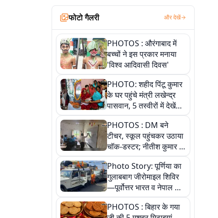
फोटो गैलरी
और देखें
PHOTOS : औरंगाबाद में
बच्चों ने इस प्रकार मनाया
'विश्व आदिवासी दिवस'
PHOTO: शहीद पिंटू कुमार
के घर पहुंचे मंत्री लखेन्द्र
पासवान, 5 तस्वीरों में देखें
उस भावुक पल की पूरी
PHOTOS : DM बने
कहानी
टीचर, स्कूल पहुंचकर उठाया
चॉक-डस्टर; नीतीश कुमार के
इस चहेते अधिकारी को
Photo Story: पूर्णिया का
जानिए
गुलाबबाग जीरोमाइल शिविर
—पूर्वोत्तर भारत व नेपाल के
कांवरियों का प्रमुख सेवा धाम
PHOTOS : बिहार के गया
जी की 5 मशहूर मिठाइयां,