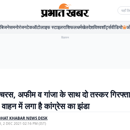
Searc
बिजनेस
मनोरंजन
टेक
ऑटो
लाइफ स्टाइल
राशिफल
धर्म
खेल
देश
विश्व
शॉर्ट्स
वीडियो
ओ
विज्ञापन
ं चरस, अफीम व गांजा के साथ दो तस्कर गिरफ्ता
 वाहन में लगा है कांग्रेस का झंडा
BHAT KHABAR NEWS DESK
, 2 DEC 2021 02:16 PM (IST)