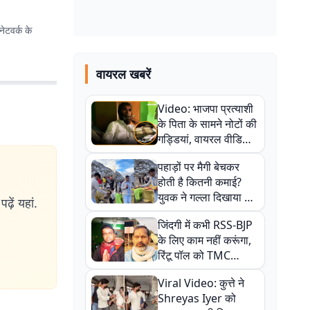
ेटवर्क के
वायरल खबरें
Video: भाजपा प्रत्याशी
के पिता के सामने नोटों की
गड्डियां, वायरल वीडियो
से राजनीति में उबाल,
पहाड़ों पर मैगी बेचकर
अजित महतो बोले- TMC
होती है कितनी कमाई?
की गंदी चाल
युवक ने गल्ला दिखाया तो
ढ़ें यहां.
नौकरी वालों के खड़े हो गए
जिंदगी में कभी RSS-BJP
कान
के लिए काम नहीं करूंगा,
रिंटू पॉल को TMC
ऑफिस में ले जाकर पीटा,
Viral Video: कुत्ते ने
Video वायरल
Shreyas Iyer को