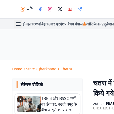
°C
|
|
|
|
--
होम
झारखण्ड
बिहार
उत्तर प्रदेश
पश्चिम बंगाल
ओरिजिनल
एजुकेशन
Home
State
Jharkhand
Chatra
चतरा मे
लेटेस्ट वीडियो
किये गये
TRE-4 और BSSC भर्ती
का इंतजार, बढ़ती उम्र के
Author
PRA
UPDATED:
THU
बीच छात्रों का सवाल-