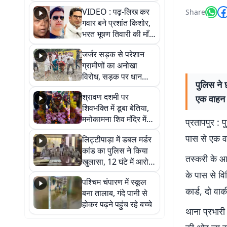
आखिर कब आएगी बहाली?
VIDEO : पढ़-लिख कर
Share
देखें वीडियो
गवार बने प्रशांत किशोर,
भरत भूषण तिवारी की माँ ने
कहा नहीं थी उम्मीद, बेटा
जर्जर सड़क से परेशान
था तो किसी को बोलने की
ग्रामीणों का अनोखा
नहीं थी हिम्मत
विरोध, सड़क पर धान
पुलिस ने 
रोपकर और खाद डालकर
श्रावण दशमी पर
एक वाहन 
जताया आक्रोश
शिवभक्ति में डूबा बेतिया,
मनोकामना शिव मंदिर में
प्रतापपुर : 
हुआ भव्य श्रृंगार
पास से एक व
लिट्टीपाड़ा में डबल मर्डर
कांड का पुलिस ने किया
तस्करी के आरो
खुलासा, 12 घंटे में आरोपी
गिरफ्तार
के पास से वि
पश्चिम चंपारण में स्कूल
कार्ड, दो व
बना तालाब, गंदे पानी से
होकर पढ़ने पहुंच रहे बच्चे
थाना प्रभार