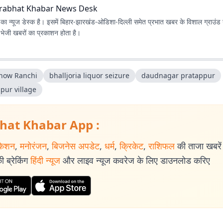
rabhat Khabar News Desk
ा न्यूज डेस्क है। इसमें बिहार-झारखंड-ओडिशा-दिल्‍ली समेत प्रभात खबर के विशाल ग्राउंड न
ए भेजी खबरों का प्रकाशन होता है।
Show Ranchi
bhalljoria liquor seizure
daudnagar pratappur
pur village
hat Khabar App :
केशन
,
मनोरंजन
,
बिजनेस अपडेट
,
धर्म
,
क्रिकेट
,
राशिफल
की ताजा खबरें प
 ब्रेकिंग
हिंदी न्यूज
और लाइव न्यूज कवरेज के लिए डाउनलोड करिए