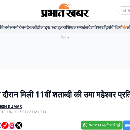
Searc
बिजनेस
मनोरंजन
टेक
ऑटो
लाइफ स्टाइल
राशिफल
धर्म
खेल
देश
विश्व
शॉर्ट्स
वीडियो
ओ
विज्ञापन
 दौरान मिली 11वीं शताब्दी की उमा महेश्वर प्रत
PESH KUMAR
, 13 JUN 2026 07:08 PM (IST)