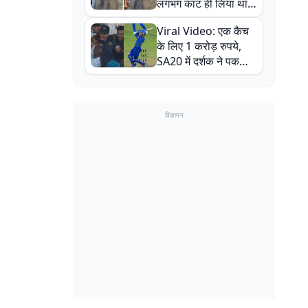
लगभग काट ही लिया था,
न्यूजीलैंड सीरीज से पहले
Viral Video: एक कैच
बाल-बाल बचे
के लिए 1 करोड़ रुपये,
SA20 में दर्शक ने पकड़ा
एक हाथ से गजब का कैच
विज्ञापन