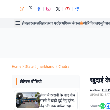
°C
|
|
|
|
--
होम
झारखण्ड
बिहार
उत्तर प्रदेश
पश्चिम बंगाल
ओरिजिनल
एजुकेशन
Home
State
Jharkhand
Chatra
खुदाई के
लेटेस्ट वीडियो
Author
DEE
इंजन में खराबी के बाद बीच
UPDATED:
SAT
रास्ते में खड़ी हुई मेमू ट्रेन,
डेढ़ घंटे तक बाधित रहा
Share