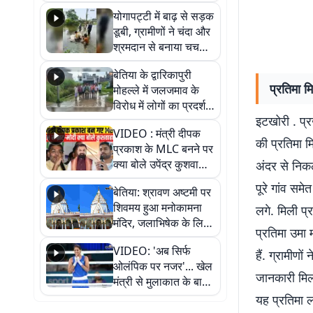
आवागमन
योगापट्टी में बाढ़ से सड़क
डूबी, ग्रामीणों ने चंदा और
श्रमदान से बनाया चचरी
पुल
बेतिया के द्वारिकापुरी
प्रतिमा म
मोहल्ले में जलजमाव के
विरोध में लोगों का प्रदर्शन,
इटखोरी . प्र
स्थायी समाधान की मांग
VIDEO : मंत्री दीपक
की प्रतिमा म
प्रकाश के MLC बनने पर
क्या बोले उपेंद्र कुशवाहा,
अंदर से निकल
सुनिए
पूरे गांव समे
बेतिया: श्रावण अष्टमी पर
शिवमय हुआ मनोकामना
लगे. मिली प्
मंदिर, जलाभिषेक के लिए
प्रतिमा उमा 
लगी लंबी कतारें
VIDEO: 'अब सिर्फ
हैं. ग्रामीणो
ओलंपिक पर नजर'... खेल
जानकारी मिलन
मंत्री से मुलाकात के बाद
जैसमीन लंबोरिया का बड़ा
यह प्रतिमा ल
बयान