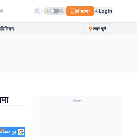
h news
Login
ePaper
पिनियन
शहर चुनें
िमा
विज्ञापन