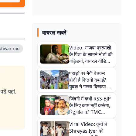
वायरल खबरें
Video: भाजपा प्रत्याशी
shwar rao
के पिता के सामने नोटों की
गड्डियां, वायरल वीडियो
से राजनीति में उबाल,
पहाड़ों पर मैगी बेचकर
अजित महतो बोले- TMC
होती है कितनी कमाई?
की गंदी चाल
युवक ने गल्ला दिखाया तो
ढ़ें यहां.
नौकरी वालों के खड़े हो गए
जिंदगी में कभी RSS-BJP
कान
के लिए काम नहीं करूंगा,
रिंटू पॉल को TMC
ऑफिस में ले जाकर पीटा,
Viral Video: कुत्ते ने
Video वायरल
Shreyas Iyer को