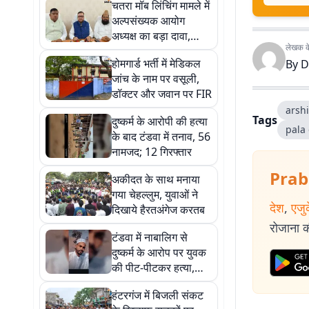
चतरा मॉब लिंचिंग मामले में
अल्पसंख्यक आयोग
अध्यक्ष का बड़ा दावा,
लेखक के 
बोले- घटना के दोषियों पर
होमगार्ड भर्ती में मेडिकल
By
D
होगी सख्त कार्रवाई
जांच के नाम पर वसूली,
डॉक्टर और जवान पर FIR
arshi
Tags
दुष्कर्म के आरोपी की हत्या
pala
के बाद टंडवा में तनाव, 56
नामजद; 12 गिरफ्तार
Prab
अकीदत के साथ मनाया
गया चेहल्लुम, युवाओं ने
देश
,
एजु
दिखाये हैरतअंगेज करतब
रोजाना की
टंडवा में नाबालिग से
दुष्कर्म के आरोप पर युवक
की पीट-पीटकर हत्या,
इलाके में तनाव; पुलिस
हंटरगंज में बिजली संकट
तैनात