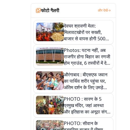
फोटो गैलरी
और देखें
देवघर श्रावणी मेला:
मिलावटखोरों पर सख्ती,
बाजार से वापस होगी 500
किलो संदिग्ध खाद्य सामग्री,
Photos: पटना नहीं, अब
देखें तस्वीरें
राजगीर होगा बिहार का रणजी
होम ग्राउंड, 6 तस्वीरों में देखें
नए स्टेडियम की पूरी कहानी
औरंगाबाद : बीएसएफ जवान
का पार्थिव शरीर पहुंचा घर,
अंतिम दर्शन के लिए उमड़े
लोग
PHOTO : सारण के 5
प्रमुख मंदिर, जहां आस्था
और इतिहास का अनूठा संगम,
तस्वीरों में जानिए
PHOTO: सीवान के
बड़हरिया बाजार में भीषण