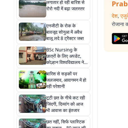
Prab
लगातार हो रही बारिश से
रोरो नदी में बढ़ा जलस्तर
देश
,
एजु
रोजाना की
एनजीटी के रोक के
बावजूद सोनुआ में अवैध
बालू लदे 8 ट्रैक्टर जब्त
BSc Nursing के
छात्रों के लिए अपडेट,
कोल्हान विश्वविद्यालय ने
बदला शेड्यूल
बारिश से सड़कों पर
जलजमाव, आवागमन में हो
रही परेशानी
टूटी छत के नीचे कट रही
जिंदगी, दिव्यांग को आज
भी आवास का इंतजार
छत नहीं, सिर्फ प्लास्टिक