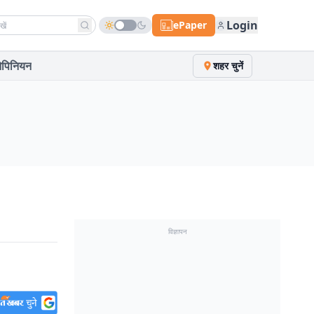
h news
Login
ePaper
पिनियन
शहर चुनें
विज्ञापन