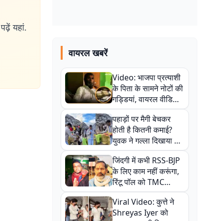
ढ़ें यहां.
वायरल खबरें
Video: भाजपा प्रत्याशी
के पिता के सामने नोटों की
गड्डियां, वायरल वीडियो
से राजनीति में उबाल,
पहाड़ों पर मैगी बेचकर
अजित महतो बोले- TMC
होती है कितनी कमाई?
की गंदी चाल
युवक ने गल्ला दिखाया तो
नौकरी वालों के खड़े हो गए
जिंदगी में कभी RSS-BJP
कान
के लिए काम नहीं करूंगा,
रिंटू पॉल को TMC
ऑफिस में ले जाकर पीटा,
Viral Video: कुत्ते ने
Video वायरल
Shreyas Iyer को