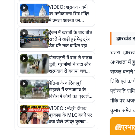
VIDEO: श्रावण नवमी
पर मनोकामना शिव मंदिर
में उमड़ा आस्था का
सैलाब, हर-हर महादेव के
इंजन में खराबी के बाद बीच
जयघोष से गूंजा परिसर
झारखंड र
रास्ते में खड़ी हुई मेमू ट्रेन,
डेढ़ घंटे तक बाधित रहा
चतरा. झारखं
आवागमन
योगापट्टी में बाढ़ से सड़क
अध्यक्षता में
डूबी, ग्रामीणों ने चंदा और
श्रमदान से बनाया चचरी
सफल बनाने क
पुल
तिथि एवं कार
बेतिया के द्वारिकापुरी
मोहल्ले में जलजमाव के
प्रोन्नति स
विरोध में लोगों का प्रदर्शन,
मौके पर अजय 
स्थायी समाधान की मांग
VIDEO : मंत्री दीपक
कुमार समेत 
प्रकाश के MLC बनने पर
क्या बोले उपेंद्र कुशवाहा,
प्रभा
सुनिए