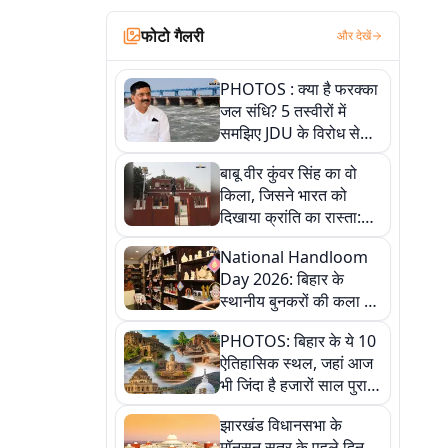
फोटो गैलरी
और देखें
PHOTOS : क्या है फरक्का
जल संधि? 5 तस्वीरों में
समझिए JDU के विरोध से
लेकर बिहार पर असर तक
बाबू वीर कुंवर सिंह का वो
पूरी कहानी
किला, जिसने भारत को
दिखाया क्रांति का रास्ता:
तस्वीरों में देखिए
National Handloom
Day 2026: बिहार के
स्थानीय बुनकरों की कला को
सलाम, तस्वीरों में देखें
PHOTOS: बिहार के ये 10
हस्तकरघा की समृद्ध परंपरा
ऐतिहासिक स्थल, जहां आज
भी जिंदा है हजारों साल पुराना
इतिहास, एक बार जरूर घूमिए
झारखंड विधानसभा के
मॉनसून सत्र के पहले दिन