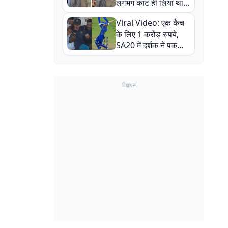
लगभग काट ही लिया था,
न्यूजीलैंड सीरीज से पहले
Viral Video: एक कैच
बाल-बाल बचे
के लिए 1 करोड़ रुपये,
SA20 में दर्शक ने पकड़ा
एक हाथ से गजब का कैच
विज्ञापन