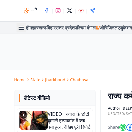
°C
|
|
|
|
--
होम
झारखण्ड
बिहार
उत्तर प्रदेश
पश्चिम बंगाल
ओरिजिनल
एजुकेशन
Home
State
Jharkhand
Chaibasa
राज्य क
लेटेस्ट वीडियो
Author
DEE
VIDEO : नवादा के छोटी
UPDATED:
SAT
कुमारी हत्याकांड में कब-
क्या हुआ, देखिए पूरी रिपोर्ट
Share