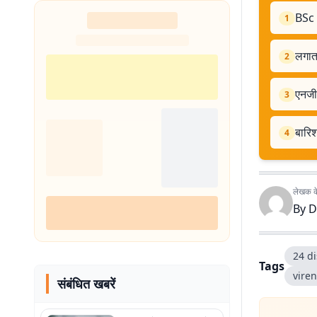
BSc N
1
लगाता
2
एनजीट
3
बारिश
4
लेखक के 
By
D
24 di
Tags
vire
संबंधित खबरें