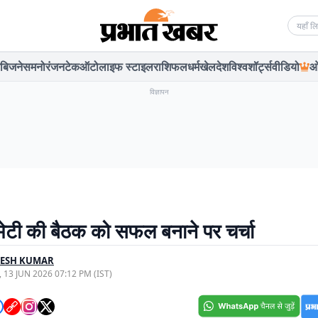
Searc
बिजनेस
मनोरंजन
टेक
ऑटो
लाइफ स्टाइल
राशिफल
धर्म
खेल
देश
विश्व
शॉर्ट्स
वीडियो
ओ
विज्ञापन
मेटी की बैठक को सफल बनाने पर चर्चा
PESH KUMAR
, 13 JUN 2026 07:12 PM (IST)