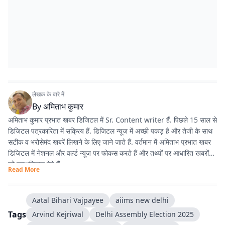
लेखक के बारे में
By
अमिताभ कुमार
अमिताभ कुमार प्रभात खबर डिजिटल में Sr. Content writer हैं. पिछले 15 साल से
डिजिटल पत्रकारिता में सक्रिय हैं. डिजिटल न्यूज में अच्छी पकड़ है और तेजी के साथ
सटीक व भरोसेमंद खबरें लिखने के लिए जाने जाते हैं. वर्तमान में अमिताभ प्रभात खबर
डिजिटल में नेशनल और वर्ल्ड न्यूज पर फोकस करते हैं और तथ्यों पर आधारित खबरों
को प्राथमिकता देते हैं.
Read More
अमिताभ 1 अप्रैल 2011 से प्रभात खबर से जुड़े और शुरुआत से ही डिजिटल
पत्रकारिता में सक्रिय रहे. खबरों को आसान, रोचक और आम लोगों की भाषा में पेश
Aatal Bihari Vajpayee
aiims new delhi
करना इनकी खासियत है. डिजिटल के साथ-साथ प्रिंट के लिए भी कई अहम रिपोर्ट कीं.
Tags
Arvind Kejriwal
Delhi Assembly Election 2025
खासकर ‘पंचायतनामा’ के लिए गांवों में जाकर की गई ग्रामीण रिपोर्टिंग करियर का यादगार