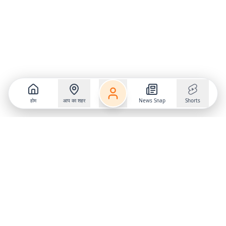
होम
आप का शहर
News Snap
Shorts
Follow us on
X
Download Mobile App