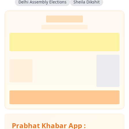
Delhi Assembly Elections
Sheila Dikshit
अनुभव है.
प्रभात खबर से जुड़ने के बाद कई बड़े चुनाव कवर करने का अनुभव मिला. 2014,
2019 और 2024 के लोकसभा चुनाव के साथ-साथ झारखंड विधानसभा चुनावों
(2014, 2019 और 2024) की भी ग्राउंड रिपोर्टिंग की है. चुनावी माहौल, जनता के मुद्दे
और राजनीतिक हलचल को करीब से समझना रिपोर्टिंग की खास पहचान रही है. 📩
संपर्क :
amitabh.kumar@prabhatkhabar.in
Prabhat Khabar App :