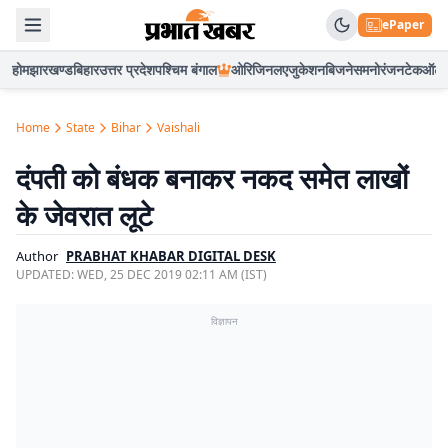
ePaper
होम
झारखण्ड
बिहार
उत्तर प्रदेश
पश्चिम बंगाल
ओरिजिनल
एजुकेशन
बिजनेस
मनोरंजन
टेक
ऑटो
Home
State
Bihar
Vaishali
दंपती को बंधक बनाकर नकद समेत लाखों
के जेवरात लूटे
Author
PRABHAT KHABAR DIGITAL DESK
UPDATED:
WED, 25 DEC 2019 02:11 AM (IST)
विज्ञापन