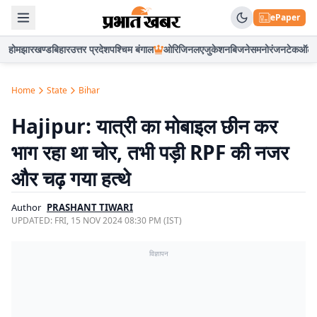
ePaper
होम
झारखण्ड
बिहार
उत्तर प्रदेश
पश्चिम बंगाल
ओरिजिनल
एजुकेशन
बिजनेस
मनोरंजन
टेक
ऑटो
Home
State
Bihar
Hajipur: यात्री का मोबाइल छीन कर
भाग रहा था चोर, तभी पड़ी RPF की नजर
और चढ़ गया हत्थे
Author
PRASHANT TIWARI
UPDATED:
FRI, 15 NOV 2024 08:30 PM (IST)
विज्ञापन