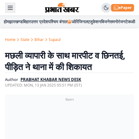
ePaper
होम
झारखण्ड
बिहार
उत्तर प्रदेश
पश्चिम बंगाल
ओरिजिनल
एजुकेशन
बिजनेस
मनोरंजन
टेक
ऑटो
Home
State
Bihar
Supaul
मछली व्यापारी के साथ मारपीट व छिनतई,
पीड़ित ने थाना में की शिकायत
Author
PRABHAT KHABAR NEWS DESK
UPDATED:
MON, 13 JAN 2025 05:51 PM (IST)
विज्ञापन