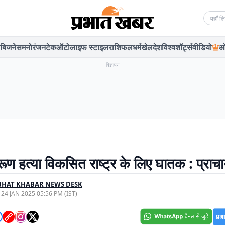
Searc
बिजनेस
मनोरंजन
टेक
ऑटो
लाइफ स्टाइल
राशिफल
धर्म
खेल
देश
विश्व
शॉर्ट्स
वीडियो
ओ
विज्ञापन
रूण हत्या विकसित राष्ट्र के लिए घातक : प्राचार
BHAT KHABAR NEWS DESK
, 24 JAN 2025 05:56 PM (IST)