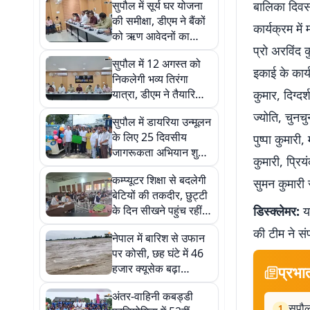
सुपौल में सूर्य घर योजना
बालिका दिवस
की समीक्षा, डीएम ने बैंकों
कार्यक्रम मे
को ऋण आवेदनों का
प्रो अरविंद क
शीघ्र निष्पादन करने का
सुपौल में 12 अगस्त को
दिया निर्देश
इकाई के कार्
निकलेगी भव्य तिरंगा
यात्रा, डीएम ने तैयारियों
कुमार, दिग्दर
को लेकर अधिकारियों को
ज्योति, चुनचु
सुपौल में डायरिया उन्मूलन
दिए निर्देश
के लिए 25 दिवसीय
पुष्पा कुमार
जागरूकता अभियान शुरू,
कुमारी, प्रिय
सिविल सर्जन ने दिखाई
कम्प्यूटर शिक्षा से बदलेगी
हरी झंडी
सुमन कुमारी 
बेटियों की तकदीर, छुट्टी
के दिन सीखने पहुंच रहीं
डिस्क्लेमर:
यह
छात्राएं, डिजिटल भविष्य
की टीम ने सं
नेपाल में बारिश से उफान
की ओर बढ़े कदम
पर कोसी, छह घंटे में 46
हजार क्यूसेक बढ़ा
प्रभा
जलप्रवाह, संवेदनशील
अंतर-वाहिनी कबड्डी
स्पर पर बढ़ी चौकसी
सुपौल
1