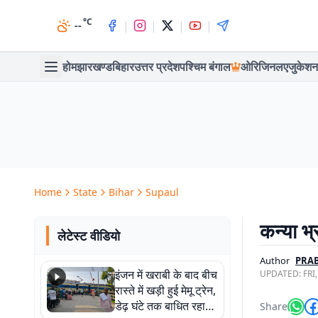
°C
|
|
|
|
--
होम
झारखण्ड
बिहार
उत्तर प्रदेश
पश्चिम बंगाल
ओरिजिनल
एजुकेशन
Home
State
Bihar
Supaul
कन्या भ्
लेटेस्ट वीडियो
Author
PRA
इंजन में खराबी के बाद बीच
UPDATED:
FRI
रास्ते में खड़ी हुई मेमू ट्रेन,
डेढ़ घंटे तक बाधित रहा
Share