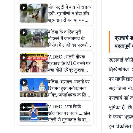
आवागमन
योगापट्टी में बाढ़ से सड़क
डूबी, ग्रामीणों ने चंदा और
श्रमदान से बनाया चचरी
पुल
बेतिया के द्वारिकापुरी
प्राचार्य
मोहल्ले में जलजमाव के
विरोध में लोगों का प्रदर्शन,
महत्वपूर्ण 
स्थायी समाधान की मांग
VIDEO : मंत्री दीपक
एएलवाई कॉलेज
प्रकाश के MLC बनने पर
त्रिवेणीगंज.
क्या बोले उपेंद्र कुशवाहा,
सुनिए
पर महाविद्या
बेतिया: श्रावण अष्टमी पर
सह जिला नोडल
शिवमय हुआ मनोकामना
मंदिर, जलाभिषेक के लिए
प्राचार्य डॉ
लगी लंबी कतारें
VIDEO: 'अब सिर्फ
भूमिका है. श
ओलंपिक पर नजर'... खेल
में कन्या भ्र
मंत्री से मुलाकात के बाद
हम विकसित रा
जैसमीन लंबोरिया का बड़ा
बयान