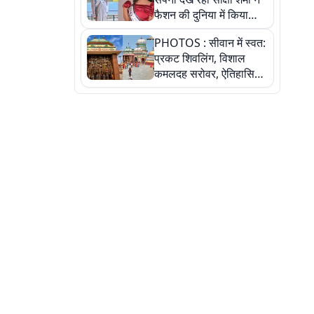
फैशन की दुनिया में किया
कमाल,जानिए बेगूसराय की
PHOTOS : सीवान में स्वत:
बेटी ने कैसे दी अपने सपनों
प्रकट शिवलिंग, विशाल
को उड़ान
कमलदह सरोवर, ऐतिहासिक
महेंद्रनाथ मंदिर और घंटाघर
की कहानी, तस्वीरों में देखिए