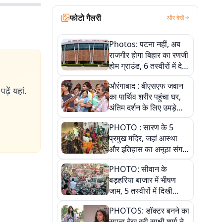
फोटो गैलरी
और देखें
Photos: पटना नहीं, अब
राजगीर होगा बिहार का रणजी
होम ग्राउंड, 6 तस्वीरों में देखें
नए स्टेडियम की पूरी कहानी
औरंगाबाद : बीएसएफ जवान
ढ़ें यहां.
का पार्थिव शरीर पहुंचा घर,
अंतिम दर्शन के लिए उमड़े
लोग
PHOTO : सारण के 5
प्रमुख मंदिर, जहां आस्था
और इतिहास का अनूठा संगम,
तस्वीरों में जानिए
PHOTO: सीवान के
बड़हरिया बाजार में भीषण
जाम, 5 तस्वीरों में दिखी
अव्यवस्था
PHOTOS: डॉक्टर बनने का
सपना देख रही साक्षी शर्मा ने