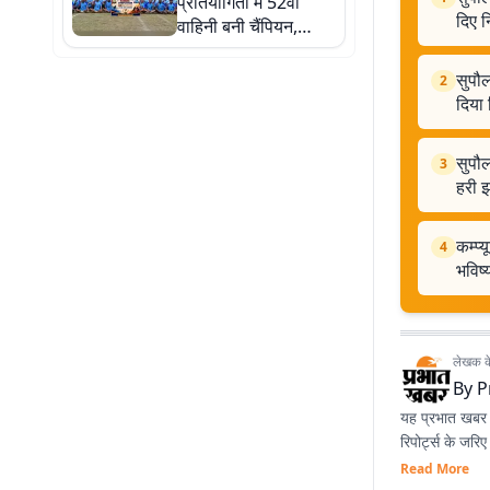
प्रतियोगिता में 52वीं
दिए नि
वाहिनी बनी चैंपियन,
फाइनल में 45वीं वाहिनी
को हराकर जीता खिताब
सुपौल
2
दिया न
सुपौ
3
हरी झ
कम्प्
4
भविष
लेखक के 
By
P
यह प्रभात खबर क
रिपोर्ट्स के जरि
Read More