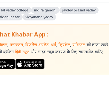
 lal yadav college
indira gandhi
jaydev prasad yadav
niganj bazar
vidyanand yadav
hat Khabar App :
केशन
,
मनोरंजन
,
बिजनेस अपडेट
,
धर्म
,
क्रिकेट
,
राशिफल
की ताजा खबरें प
 ब्रेकिंग
हिंदी न्यूज
और लाइव न्यूज कवरेज के लिए डाउनलोड करिए