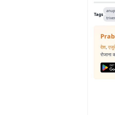
anup
Tags
trive
Prab
देश
,
एजु
रोजाना की