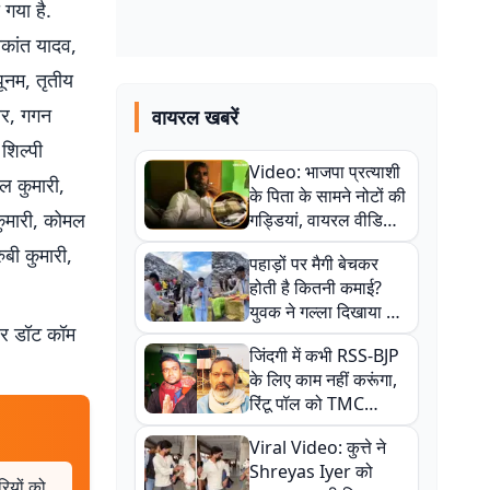
गया है.
ाकांत यादव,
पूनम, तृतीय
मार, गगन
वायरल खबरें
 शिल्पी
Video: भाजपा प्रत्याशी
जल कुमारी,
के पिता के सामने नोटों की
कुमारी, कोमल
गड्डियां, वायरल वीडियो
से राजनीति में उबाल,
ुबी कुमारी,
पहाड़ों पर मैगी बेचकर
अजित महतो बोले- TMC
होती है कितनी कमाई?
की गंदी चाल
युवक ने गल्ला दिखाया तो
बर डॉट कॉम
नौकरी वालों के खड़े हो गए
जिंदगी में कभी RSS-BJP
कान
के लिए काम नहीं करूंगा,
रिंटू पॉल को TMC
ऑफिस में ले जाकर पीटा,
Viral Video: कुत्ते ने
Video वायरल
Shreyas Iyer को
रियों को