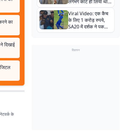
लगभग काट ही लिया था,
न्यूजीलैंड सीरीज से पहले
Viral Video: एक कैच
बाल-बाल बचे
के लिए 1 करोड़ रुपये,
 करने का
SA20 में दर्शक ने पकड़ा
एक हाथ से गजब का कैच
ने दिखाई
विज्ञापन
 डिजिटल
ेटवर्क के