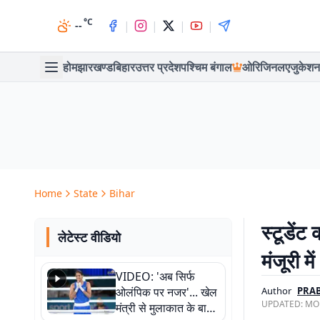
°C
|
|
|
|
--
होम
झारखण्ड
बिहार
उत्तर प्रदेश
पश्चिम बंगाल
ओरिजिनल
एजुकेशन
Home
State
Bihar
स्टूडेंट
लेटेस्ट वीडियो
मंजूरी 
VIDEO: 'अब सिर्फ
ओलंपिक पर नजर'... खेल
Author
PRA
UPDATED:
MON
मंत्री से मुलाकात के बाद