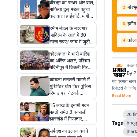
बीरभूम का पत्थर और बालू
बीरभू
2
माफिया टुलू मंडल पहुंचा
कलकत्ता हाईकोर्ट, मांगी
सुरक्षा
हमीम 
3
हमीम मंडल के मददगार
आदित्य के खाते में 30
कोलका
4
लाख रुपए? जांच में जुटी
एसटीएफ
कोलकाता में भारी बारिश
का ऑरेंज अलर्ट, पश्चिम
लेखक के 
मेदिनीपुर में बिजली गिरने
By
P
से 4 की मौत
कोयला तस्करी मामले में
यह प्रभात खबर क
युधिष्ठिर घोष फिर पुलिस
रिपोर्ट्स के जरि
रिमांड पर, नेटवर्क
Read More
खंगालने में जुटी पुलिस
15 लाख के इनामी मदन
महतो समेत 3 नक्सली
20 fi
झारखंड में गिरफ्तार,
Tags
bhoj
एके-47 और हथियार
सर्पदंश का इलाज करने
Jhar
बरामद