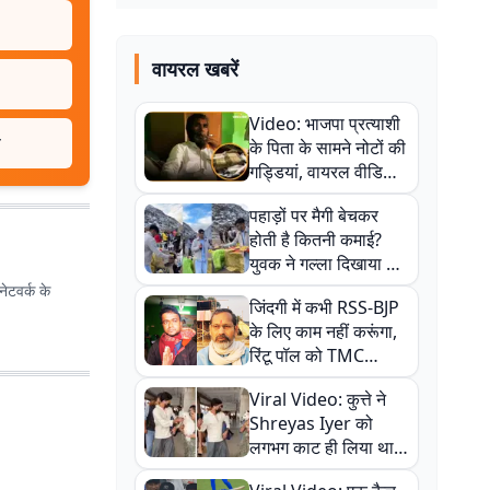
वायरल खबरें
Video: भाजपा प्रत्याशी
त
के पिता के सामने नोटों की
गड्डियां, वायरल वीडियो
से राजनीति में उबाल,
पहाड़ों पर मैगी बेचकर
अजित महतो बोले- TMC
होती है कितनी कमाई?
की गंदी चाल
युवक ने गल्ला दिखाया तो
नौकरी वालों के खड़े हो गए
ेटवर्क के
जिंदगी में कभी RSS-BJP
कान
के लिए काम नहीं करूंगा,
रिंटू पॉल को TMC
ऑफिस में ले जाकर पीटा,
Viral Video: कुत्ते ने
Video वायरल
Shreyas Iyer को
लगभग काट ही लिया था,
न्यूजीलैंड सीरीज से पहले