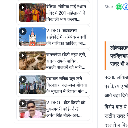
जैसमीन लंबोरिया का बड़ा
बेतिया: नीमिया माई स्थान
Share
बयान
मंदिर में 201 महिलाओं ने
निकाली भव्य कलश
शोभायात्रा, शिवलिंग
VIDEO: कलकत्ता
प्राण-प्रतिष्ठा महोत्सव
हाईकोर्ट में अभिषेक बनर्जी
शुरू
की याचिका खारिज, जानें
लॉकडाउन क
क्या है पूरा मामला
सनसरैया छोटी नहर टूटी,
प्रक्रिया
सड़क संपर्क बाधित,
सत्र भी आग
मछली पालकों को भारी
नुकसान
पटना. लॉकडाउ
पंचायत सचिव घूस लेते
गिरफ्तार, नल-जल योजना
प्रक्रियाएं 
के भुगतान में रिश्वत मांगना
आगे बढ़ा दिये 
पड़ा भारी
VIDEO : वोट किसी को,
विशेष बात ये 
मुख्यमंत्री कोई और?
अनंत सिंह बोले- अब
रूटीन सत्र क
जनता हर चुनाव में देगी
दस्तावेज मिस 
जवाब