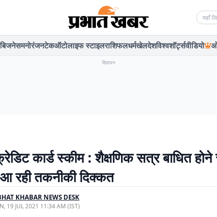
Searc
बिजनेस
मनोरंजन
टेक
ऑटो
लाइफ स्टाइल
राशिफल
धर्म
खेल
देश
विश्व
शॉर्ट्स
वीडियो
ओ
विज्ञापन
 क्रेडिट कार्ड स्कीम : शैक्षणिक सत्र बाधित होने
में आ रही तकनीकी दिक्कत
BHAT KHABAR NEWS DESK
, 19 JUL 2021 11:34 AM (IST)