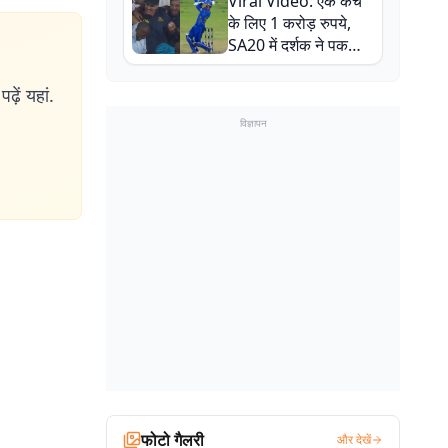
Viral Video: एक कैच
बाल-बाल बचे
के लिए 1 करोड़ रुपये,
SA20 में दर्शक ने पकड़ा
एक हाथ से गजब का कैच
ढ़ें यहां.
विज्ञापन
फोटो गैलरी
और देखें