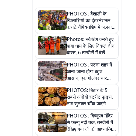
PHOTOS : वैशाली के
खिलाड़ियों का इंटरनेशनल
कराटे चैंपियनशिप में जलवा,
जीते 9 पदक, पांच तस्वीर से
Photos: स्केटिंग करते हुए
देखिए पूरा खेल
बाबा धाम के लिए निकले तीन
दोस्त, 6 तस्वीरों में देखें
आस्था और जुनून की कहानी
PHOTOS : पटना शहर में
आना-जाना होगा बहुत
आसान, एक गोलंबर चार
फ्लाईओवर को जोड़ेगा
PHOTOS: बिहार के 5
सबसे अनोखे स्ट्रीट फूड्स,
नाम सुनकर चौंक जाएंगे
लेकिन स्वाद ऐसा कि बार-बार
PHOTOS : विष्णुपद मंदिर
खाने का करेगा मन
से फल्गु नदी तक, तस्वीरों में
देखिए गया जी की आध्यात्मिक
पहचान