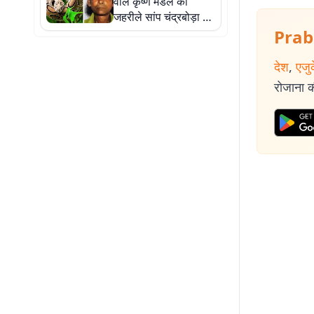
वाले कृष्ण मंडल को
जहरीले सांप चंद्रबोड़ा ने
डंसा, हो गयी मौत
Prab
देश
,
एजु
रोजाना की