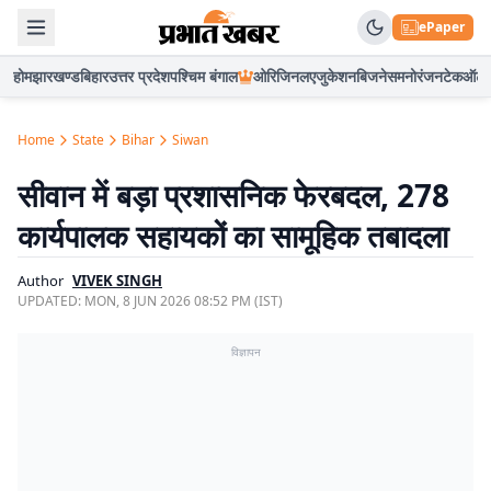
ePaper
होम
झारखण्ड
बिहार
उत्तर प्रदेश
पश्चिम बंगाल
ओरिजिनल
एजुकेशन
बिजनेस
मनोरंजन
टेक
ऑटो
Home
State
Bihar
Siwan
सीवान में बड़ा प्रशासनिक फेरबदल, 278
कार्यपालक सहायकों का सामूहिक तबादला
Author
VIVEK SINGH
UPDATED:
MON, 8 JUN 2026 08:52 PM (IST)
विज्ञापन