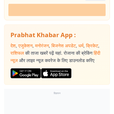
Prabhat Khabar App :
देश
,
एजुकेशन
,
मनोरंजन
,
बिजनेस अपडेट
,
धर्म
,
क्रिकेट
,
राशिफल
की ताजा खबरें पढ़ें यहां. रोजाना की ब्रेकिंग
हिंदी
न्यूज
और लाइव न्यूज कवरेज के लिए डाउनलोड करिए
विज्ञापन