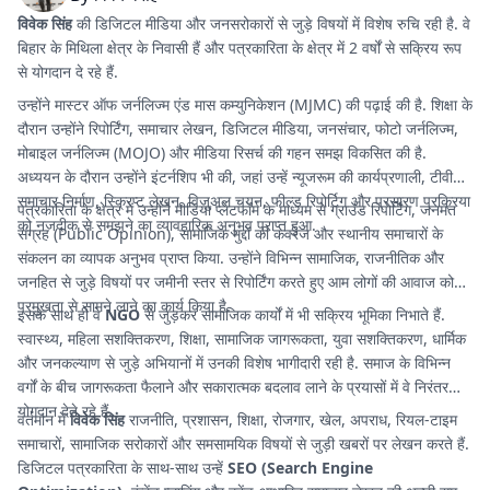
विवेक सिंह
की डिजिटल मीडिया और जनसरोकारों से जुड़े विषयों में विशेष रुचि रही है. वे
बिहार के मिथिला क्षेत्र के निवासी हैं और पत्रकारिता के क्षेत्र में 2 वर्षों से सक्रिय रूप
से योगदान दे रहे हैं.
उन्होंने मास्टर ऑफ जर्नलिज्म एंड मास कम्युनिकेशन (MJMC) की पढ़ाई की है. शिक्षा के
दौरान उन्होंने रिपोर्टिंग, समाचार लेखन, डिजिटल मीडिया, जनसंचार, फोटो जर्नलिज्म,
मोबाइल जर्नलिज्म (MOJO) और मीडिया रिसर्च की गहन समझ विकसित की है.
अध्ययन के दौरान उन्होंने इंटर्नशिप भी की, जहां उन्हें न्यूजरूम की कार्यप्रणाली, टीवी
समाचार निर्माण, स्क्रिप्ट लेखन, विजुअल चयन, फील्ड रिपोर्टिग और प्रसारण प्रक्रिया
पत्रकारिता के क्षेत्र में उन्होंने मीडिया प्लेटफॉर्म के माध्यम से ग्राउंड रिपोर्टिंग, जनमत
को नजदीक से समझने का व्यावहारिक अनुभव प्राप्त हुआ.
संग्रह (Public Opinion), सामाजिक मुद्दों की कवरेज और स्थानीय समाचारों के
संकलन का व्यापक अनुभव प्राप्त किया. उन्होंने विभिन्न सामाजिक, राजनीतिक और
जनहित से जुड़े विषयों पर जमीनी स्तर से रिपोर्टिंग करते हुए आम लोगों की आवाज को
प्रमुखता से सामने लाने का कार्य किया है.
इसके साथ ही वे
NGO
से जुड़कर सामाजिक कार्यों में भी सक्रिय भूमिका निभाते हैं.
स्वास्थ्य, महिला सशक्तिकरण, शिक्षा, सामाजिक जागरूकता, युवा सशक्तिकरण, धार्मिक
और जनकल्याण से जुड़े अभियानों में उनकी विशेष भागीदारी रही है. समाज के विभिन्न
वर्गों के बीच जागरूकता फैलाने और सकारात्मक बदलाव लाने के प्रयासों में वे निरंतर
योगदान देते रहे हैं.
वर्तमान में
विवेक सिंह
राजनीति, प्रशासन, शिक्षा, रोजगार, खेल, अपराध, रियल-टाइम
समाचारों, सामाजिक सरोकारों और समसामयिक विषयों से जुड़ी खबरों पर लेखन करते हैं.
डिजिटल पत्रकारिता के साथ-साथ उन्हें
SEO (Search Engine