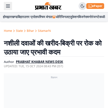
ePaper
होम
झारखण्ड
बिहार
उत्तर प्रदेश
पश्चिम बंगाल
ओरिजिनल
एजुकेशन
बिजनेस
मनोरंजन
टेक
ऑटो
Home
State
Bihar
Sitamarhi
नशीली दवाओं की खरीद-बिक्री पर रोक को
उठाया जाए प्रभावी कदम
Author
PRABHAT KHABAR NEWS DESK
UPDATED:
TUE, 15 OCT 2024 08:43 PM (IST)
विज्ञापन