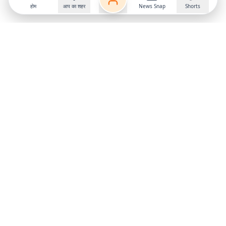
होम
आप का शहर
News Snap
Shorts
Follow us on
X
Download Mobile App
State
›
Jharkhand
›
Hindi News
Gumla News
Bihar News
Dumka News
Delhi News
Ranchi News
Odisha News
Bokaro News