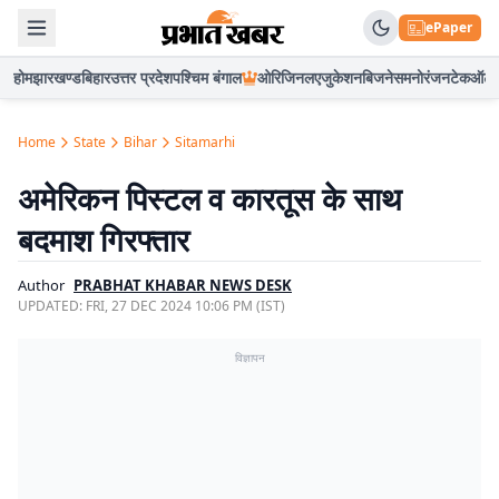
ePaper
होम
झारखण्ड
बिहार
उत्तर प्रदेश
पश्चिम बंगाल
ओरिजिनल
एजुकेशन
बिजनेस
मनोरंजन
टेक
ऑटो
Home
State
Bihar
Sitamarhi
अमेरिकन पिस्टल व कारतूस के साथ
बदमाश गिरफ्तार
Author
PRABHAT KHABAR NEWS DESK
UPDATED:
FRI, 27 DEC 2024 10:06 PM (IST)
विज्ञापन