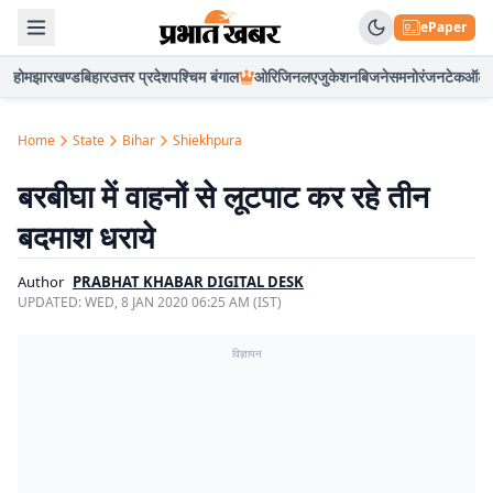
ePaper
होम
झारखण्ड
बिहार
उत्तर प्रदेश
पश्चिम बंगाल
ओरिजिनल
एजुकेशन
बिजनेस
मनोरंजन
टेक
ऑटो
Home
State
Bihar
Shiekhpura
बरबीघा में वाहनों से लूटपाट कर रहे तीन
बदमाश धराये
Author
PRABHAT KHABAR DIGITAL DESK
UPDATED:
WED, 8 JAN 2020 06:25 AM (IST)
विज्ञापन