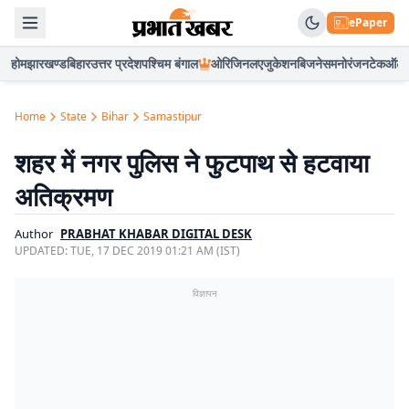
ePaper
होम
झारखण्ड
बिहार
उत्तर प्रदेश
पश्चिम बंगाल
ओरिजिनल
एजुकेशन
बिजनेस
मनोरंजन
टेक
ऑटो
Home
State
Bihar
Samastipur
शहर में नगर पुलिस ने फुटपाथ से हटवाया
अतिक्रमण
Author
PRABHAT KHABAR DIGITAL DESK
UPDATED:
TUE, 17 DEC 2019 01:21 AM (IST)
विज्ञापन