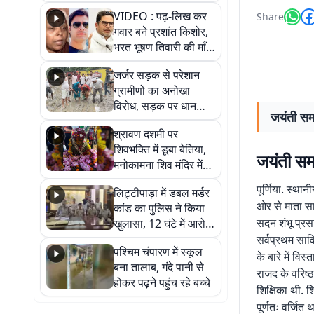
आखिर कब आएगी बहाली?
VIDEO : पढ़-लिख कर
Share
देखें वीडियो
गवार बने प्रशांत किशोर,
भरत भूषण तिवारी की माँ ने
कहा नहीं थी उम्मीद, बेटा
जर्जर सड़क से परेशान
था तो किसी को बोलने की
ग्रामीणों का अनोखा
नहीं थी हिम्मत
विरोध, सड़क पर धान
जयंती सम
रोपकर और खाद डालकर
श्रावण दशमी पर
जताया आक्रोश
शिवभक्ति में डूबा बेतिया,
जयंती सम
मनोकामना शिव मंदिर में
हुआ भव्य श्रृंगार
पूर्णिया. स्था
लिट्टीपाड़ा में डबल मर्डर
ओर से माता सा
कांड का पुलिस ने किया
सदन शंभू प्रसा
खुलासा, 12 घंटे में आरोपी
गिरफ्तार
सर्वप्रथम सावि
पश्चिम चंपारण में स्कूल
के बारे में विस
बना तालाब, गंदे पानी से
राजद के वरिष्
होकर पढ़ने पहुंच रहे बच्चे
शिक्षिका थी. शि
पूर्णतः वर्जि