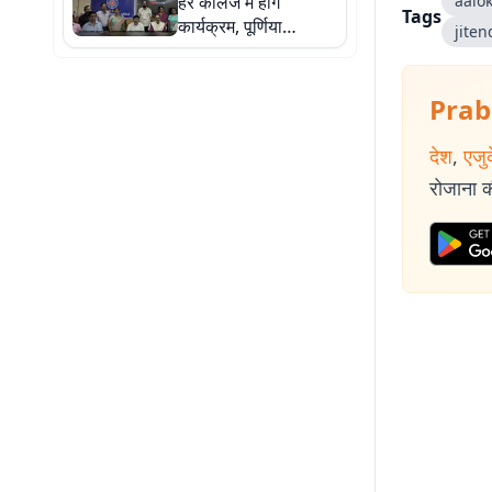
हर कॉलेज में होंगे
aalo
Tags
कार्यक्रम, पूर्णिया
jite
विश्वविद्यालय VC का
सख्त निर्देश
Prab
देश
,
एजु
रोजाना की