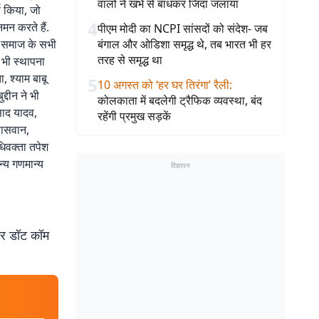
वालों ने खंभे से बांधकर जिंदा जलाया
्य किया, जो
4
मन करते हैं.
पीएम मोदी का NCPI सांसदों को संदेश- जब
 वे समाज के सभी
बंगाल और ओडिशा समृद्ध थे, तब भारत भी हर
तरह से समृद्ध था
ी भी स्थापना
, श्याम बाबू
5
10 अगस्त को ‘हर घर तिरंगा’ रैली
:
्दीन ने भी
कोलकाता में बदलेगी ट्रैफिक व्यवस्था, बंद
साद यादव,
रहेंगी प्रमुख सड़कें
पासवान,
धिवक्ता तपेश
न्य गणमान्य
विज्ञापन
बर डॉट कॉम