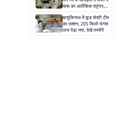
बाबा का अलौकिक श्रृंगार,
तस्वीरों में देखें महादेव के कई
बासुकिनाथ में फूड सेफ्टी टीम
मनमोहक स्वरूप
का एक्शन, 205 किलो फंगस
लगा पेड़ा नष्ट, देखें तस्वीरें