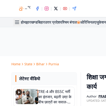
°C
|
|
|
|
--
होम
झारखण्ड
बिहार
उत्तर प्रदेश
पश्चिम बंगाल
ओरिजिनल
एजुकेशन
Home
State
Bihar
Purnia
शिक्षा ज
लेटेस्ट वीडियो
कार्य
TRE-4 और BSSC भर्ती
का इंतजार, बढ़ती उम्र के
Author
PRA
UPDATED:
SAT
बीच छात्रों का सवाल-