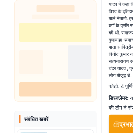
यादव ने कहा कि 
विश्व के इतिह
माले नेतामो. इ
वर्गों के प्रत
की थीं. समाजसे
कुशवाहा धम्माच
माता सावित्री
विनोद कुमार य
सत्यनारायण रजक
चंद्र यादव , 
लोग मौजूद थे.
फोटो. 4 पूर्
डिस्क्लेमर:
यह
की टीम ने सं
संबंधित खबरें
प्रभा