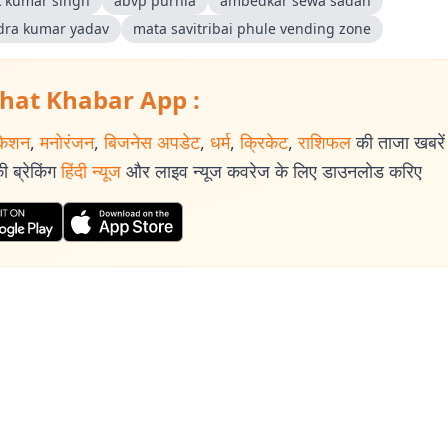
k kumar singh
abvp purnia
ambedkar sewa sadan
ndra kumar yadav
mata savitribai phule vending zone
hat Khabar App :
केशन
,
मनोरंजन
,
बिजनेस अपडेट
,
धर्म
,
क्रिकेट
,
राशिफल
की ताजा खबरें प
 ब्रेकिंग
हिंदी न्यूज
और लाइव न्यूज कवरेज के लिए डाउनलोड करिए