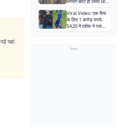
लगभग काट ही लिया था,
न्यूजीलैंड सीरीज से पहले
Viral Video: एक कैच
बाल-बाल बचे
के लिए 1 करोड़ रुपये,
SA20 में दर्शक ने पकड़ा
एक हाथ से गजब का कैच
ढ़ें यहां.
विज्ञापन