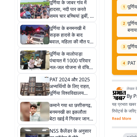
पूर्णिया के जाबर गांव में
पूर्ण
1
हादसा, नदी पार करते
समय चार बच्चियां डूबीं, दो
की मौत
पूर्ण
2
पूर्णिया के बनमनखी में
बनाय
सड़क हादसे के बाद
बवाल, महिला की मौत पर
पूर्ण
3
भड़की भीड़ ने पुलिस टीम
पूर्णिया के मालोपाड़ा
को बनाया निशाना
पंचायत में 1000 परिवार
PAT 2
4
नल-जल योजना से वंचित,
बीडीओ से जांच की मांग
PAT 2024 और 2025
अभ्यर्थियों के लिए राहत,
लेखक के 
पूर्णिया विश्वविद्यालय
By
P
लौटाएगा आवेदन शुल्क
यह प्रभात खबर क
कमाने गया था छत्तीसगढ़,
रिपोर्ट्स के जरि
बनमनखी का इकलौता
बेटा खाई में गिरकर जान
Read More
गंवा बैठा
NSS कैलेंडर के अनुसार