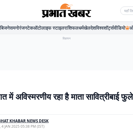
Searc
बिजनेस
मनोरंजन
टेक
ऑटो
लाइफ स्टाइल
राशिफल
धर्म
खेल
देश
विश्व
शॉर्ट्स
वीडियो
ओ
विज्ञापन
गत में अविस्मरणीय रहा है माता सावित्रीबाई फुल
BHAT KHABAR NEWS DESK
, 4 JAN 2025 05:38 PM (IST)