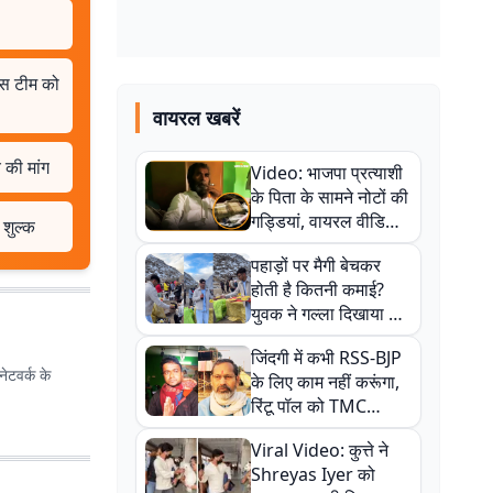
लिस टीम को
वायरल खबरें
 की मांग
Video: भाजपा प्रत्याशी
के पिता के सामने नोटों की
गड्डियां, वायरल वीडियो
 शुल्क
से राजनीति में उबाल,
पहाड़ों पर मैगी बेचकर
अजित महतो बोले- TMC
होती है कितनी कमाई?
की गंदी चाल
युवक ने गल्ला दिखाया तो
नौकरी वालों के खड़े हो गए
जिंदगी में कभी RSS-BJP
कान
ेटवर्क के
के लिए काम नहीं करूंगा,
रिंटू पॉल को TMC
ऑफिस में ले जाकर पीटा,
Viral Video: कुत्ते ने
Video वायरल
Shreyas Iyer को