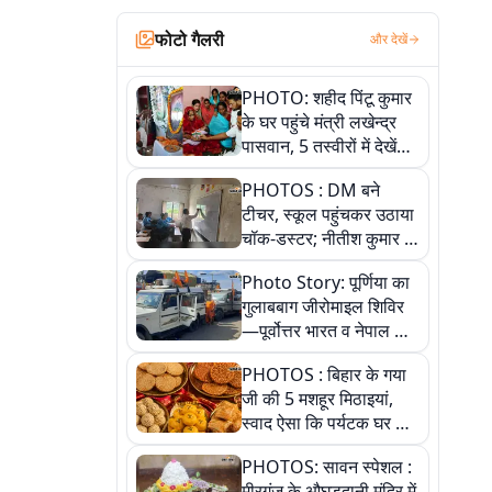
फोटो गैलरी
और देखें
PHOTO: शहीद पिंटू कुमार
के घर पहुंचे मंत्री लखेन्द्र
पासवान, 5 तस्वीरों में देखें
उस भावुक पल की पूरी
PHOTOS : DM बने
कहानी
टीचर, स्कूल पहुंचकर उठाया
चॉक-डस्टर; नीतीश कुमार के
इस चहेते अधिकारी को
Photo Story: पूर्णिया का
जानिए
गुलाबबाग जीरोमाइल शिविर
—पूर्वोत्तर भारत व नेपाल के
कांवरियों का प्रमुख सेवा धाम
PHOTOS : बिहार के गया
जी की 5 मशहूर मिठाइयां,
स्वाद ऐसा कि पर्यटक घर ले
जाना नहीं भूलते, तस्वीरों में
PHOTOS: सावन स्पेशल :
देखें
मीरगंज के औघड़दानी मंदिर में