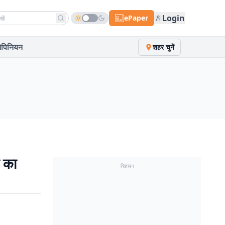
h news
Login
ePaper
पिनियन
शहर चुनें
े का
विज्ञापन