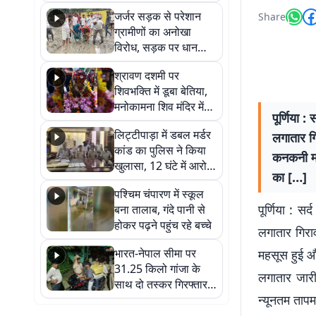
कहा नहीं थी उम्मीद, बेटा
जर्जर सड़क से परेशान
Share
था तो किसी को बोलने की
ग्रामीणों का अनोखा
नहीं थी हिम्मत
विरोध, सड़क पर धान
रोपकर और खाद डालकर
श्रावण दशमी पर
जताया आक्रोश
शिवभक्ति में डूबा बेतिया,
मनोकामना शिव मंदिर में
पूर्णिया :
हुआ भव्य श्रृंगार
लिट्टीपाड़ा में डबल मर्डर
लगातार गि
कांड का पुलिस ने किया
कनकनी मह
खुलासा, 12 घंटे में आरोपी
का […]
गिरफ्तार
पश्चिम चंपारण में स्कूल
पूर्णिया : स
बना तालाब, गंदे पानी से
होकर पढ़ने पहुंच रहे बच्चे
लगातार गिरा
भारत-नेपाल सीमा पर
महसूस हुई औ
31.25 किलो गांजा के
लगातार जारी
साथ दो तस्कर गिरफ्तार,
न्यूनतम ताप
नेपाली नंबर की बाइक
जब्त