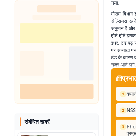
गया.
मौसम विभाग द
सेल्सियस रहने
अनुमान है और 
होते-होते इस
इधर, ठंड बढ़ 
पर सन्नाटा पस
ठंड के कारण ब
नजर आने लगे.
प्रभा
कमाने
1
NSS क
2
संबंधित खबरें
Photo
3
प्रमु