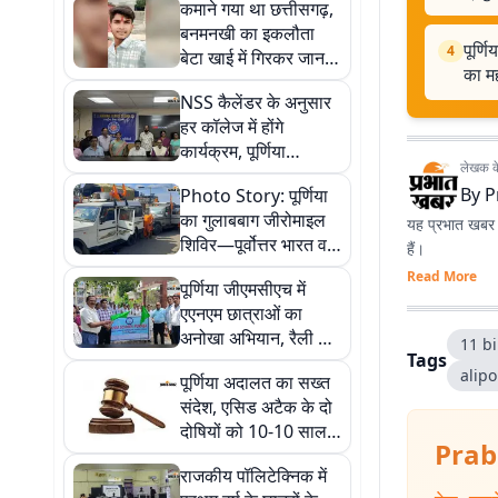
कमाने गया था छत्तीसगढ़,
बनमनखी का इकलौता
पूर्
4
बेटा खाई में गिरकर जान
का मह
गंवा बैठा
NSS कैलेंडर के अनुसार
हर कॉलेज में होंगे
कार्यक्रम, पूर्णिया
लेखक के 
विश्वविद्यालय VC का
By
P
Photo Story: पूर्णिया
सख्त निर्देश
का गुलाबबाग जीरोमाइल
यह प्रभात खबर क
शिविर—पूर्वोत्तर भारत व
हैं।
नेपाल के कांवरियों का
Read More
पूर्णिया जीएमसीएच में
प्रमुख सेवा धाम
एएनएम छात्राओं का
अनोखा अभियान, रैली और
11 bi
Tags
नाटक से बताया स्तनपान
alip
पूर्णिया अदालत का सख्त
का महत्व
संदेश, एसिड अटैक के दो
दोषियों को 10-10 साल
Prab
की जेल
राजकीय पॉलिटेक्निक में