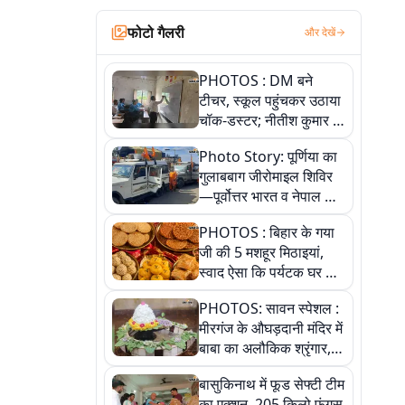
फोटो गैलरी
और देखें
PHOTOS : DM बने
टीचर, स्कूल पहुंचकर उठाया
चॉक-डस्टर; नीतीश कुमार के
इस चहेते अधिकारी को
Photo Story: पूर्णिया का
जानिए
गुलाबबाग जीरोमाइल शिविर
—पूर्वोत्तर भारत व नेपाल के
कांवरियों का प्रमुख सेवा धाम
PHOTOS : बिहार के गया
जी की 5 मशहूर मिठाइयां,
स्वाद ऐसा कि पर्यटक घर ले
जाना नहीं भूलते, तस्वीरों में
PHOTOS: सावन स्पेशल :
देखें
मीरगंज के औघड़दानी मंदिर में
बाबा का अलौकिक श्रृंगार,
तस्वीरों में देखें महादेव के कई
बासुकिनाथ में फूड सेफ्टी टीम
मनमोहक स्वरूप
का एक्शन, 205 किलो फंगस