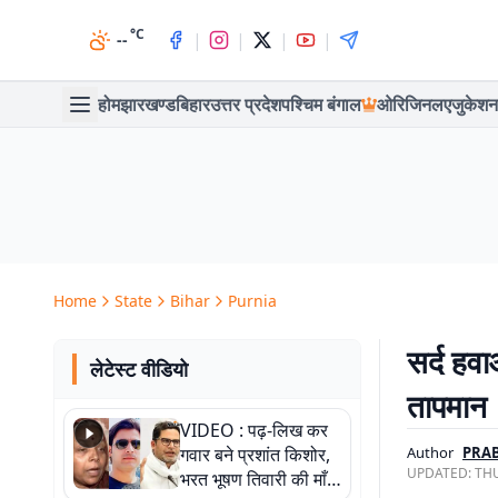
°C
|
|
|
|
--
होम
झारखण्ड
बिहार
उत्तर प्रदेश
पश्चिम बंगाल
ओरिजिनल
एजुकेशन
Home
State
Bihar
Purnia
सर्द हव
लेटेस्ट वीडियो
तापमान
VIDEO : पढ़-लिख कर
गवार बने प्रशांत किशोर,
Author
PRAB
UPDATED:
THU
भरत भूषण तिवारी की माँ ने