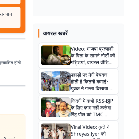
स्तनपान
वायरल खबरें
Video: भाजपा प्रत्याशी
के पिता के सामने नोटों की
गड्डियां, वायरल वीडियो
प्रकाशित होती
से राजनीति में उबाल,
पहाड़ों पर मैगी बेचकर
अजित महतो बोले- TMC
होती है कितनी कमाई?
की गंदी चाल
युवक ने गल्ला दिखाया तो
नौकरी वालों के खड़े हो गए
जिंदगी में कभी RSS-BJP
कान
के लिए काम नहीं करूंगा,
रिंटू पॉल को TMC
ऑफिस में ले जाकर पीटा,
Viral Video: कुत्ते ने
Video वायरल
Shreyas Iyer को