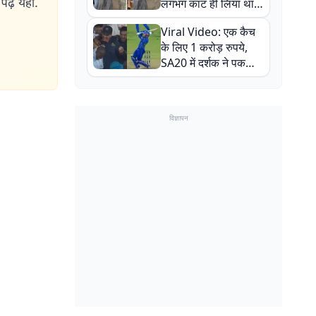
ढ़ें यहां.
लगभग काट ही लिया था,
न्यूजीलैंड सीरीज से पहले
Viral Video: एक कैच
बाल-बाल बचे
के लिए 1 करोड़ रुपये,
SA20 में दर्शक ने पकड़ा
एक हाथ से गजब का कैच
विज्ञापन