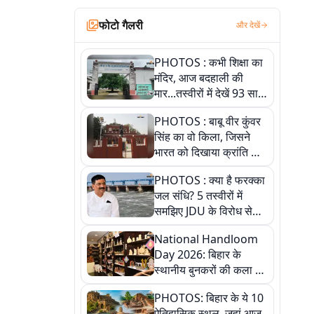
फोटो गैलरी
और देखें
PHOTOS : कभी शिक्षा का
मंदिर, आज बदहाली की
मार...तस्वीरों में देखें 93 साल
पुराने इस हाई स्कूल की
PHOTOS : बाबू वीर कुंवर
हकीकत
सिंह का वो किला, जिसने
भारत को दिखाया क्रांति का
रास्ता: तस्वीरों में देखिए
PHOTOS : क्या है फरक्का
जल संधि? 5 तस्वीरों में
समझिए JDU के विरोध से
लेकर बिहार पर असर तक
National Handloom
पूरी कहानी
Day 2026: बिहार के
स्थानीय बुनकरों की कला को
सलाम, तस्वीरों में देखें
PHOTOS: बिहार के ये 10
हस्तकरघा की समृद्ध परंपरा
ऐतिहासिक स्थल, जहां आज