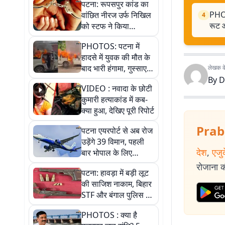
पटना: रूपसपुर कांड का
PHOTO
वांछित नीरज उर्फ निखिल
4
रूट 
को स्टफ ने किया
गिरफ्तार, 125 पुड़िया
PHOTOS: पटना में
स्मैक जब्त
हादसे में युवक की मौत के
बाद भारी हंगामा, गुस्साए
लेखक के 
लोगों ने बस-पुलिस की
By
D
VIDEO : नवादा के छोटी
गाड़ियां फूंकी. फोटो में
कुमारी हत्याकांड में कब-
जानिए पूरी कहानी
क्या हुआ, देखिए पूरी रिपोर्ट
Prab
पटना एयरपोर्ट से अब रोज
उड़ेंगे 39 विमान, पहली
देश
,
एजु
बार भोपाल के लिए
डायरेक्ट फ्लाइट, जानें
रोजाना की
पटना: हावड़ा में बड़ी लूट
नया शेड्यूल
की साजिश नाकाम, बिहार
STF और बंगाल पुलिस ने
6 अपराधियों को किया
PHOTOS : क्या है
गिरफ्तार