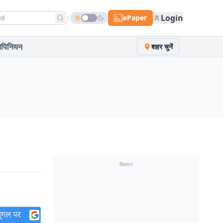
h news
Login
ePaper
पिनियन
शहर चुनें
विज्ञापन