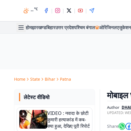
°C
|
|
|
|
--
होम
झारखण्ड
बिहार
उत्तर प्रदेश
पश्चिम बंगाल
ओरिजिनल
एजुकेशन
Home
State
Bihar
Patna
मोबाइल 
लेटेस्ट वीडियो
Author
DHA
VIDEO : नवादा के छोटी
UPDATED:
WED
कुमारी हत्याकांड में कब-
क्या हुआ, देखिए पूरी रिपोर्ट
Share