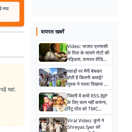
ें नया
वायरल खबरें
Video: भाजपा प्रत्याशी
के पिता के सामने नोटों की
गड्डियां, वायरल वीडियो
से राजनीति में उबाल,
पहाड़ों पर मैगी बेचकर
अजित महतो बोले- TMC
होती है कितनी कमाई?
की गंदी चाल
युवक ने गल्ला दिखाया तो
ढ़ें यहां.
नौकरी वालों के खड़े हो गए
जिंदगी में कभी RSS-BJP
कान
के लिए काम नहीं करूंगा,
रिंटू पॉल को TMC
ऑफिस में ले जाकर पीटा,
Viral Video: कुत्ते ने
Video वायरल
Shreyas Iyer को