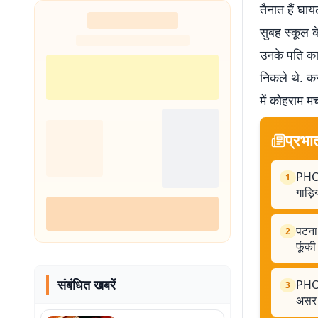
तैनात हैं घाय
सुबह स्कूल क
उनके पति का
निकले थे. क
में कोहराम म
प्रभा
PHOTO
1
गाड़ि
पटना:
2
फूंकी
संबंधित खबरें
PHOT
3
असर 