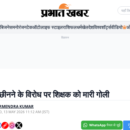
Searc
बिजनेस
मनोरंजन
टेक
ऑटो
लाइफ स्टाइल
राशिफल
धर्म
खेल
देश
विश्व
शॉर्ट्स
वीडियो
ओ
विज्ञापन
छीनने के विरोध पर शिक्षक को मारी गोली
RMENDRA KUMAR
, 13 MAY 2026 11:12 AM (IST)