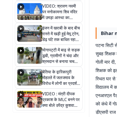
VIDEO: श्रावण नवमी
पर मनोकामना शिव मंदिर
में उमड़ा आस्था का
सैलाब, हर-हर महादेव के
इंजन में खराबी के बाद बीच
जयघोष से गूंजा परिसर
Bihar new
रास्ते में खड़ी हुई मेमू ट्रेन,
डेढ़ घंटे तक बाधित रहा
पटना सिटी स
आवागमन
योगापट्टी में बाढ़ से सड़क
सुबह शिक्षक 
डूबी, ग्रामीणों ने चंदा और
श्रमदान से बनाया चचरी
गोली मार दी
पुल
शिक्षक को इ
बेतिया के द्वारिकापुरी
मोहल्ले में जलजमाव के
स्थित घर से 
विरोध में लोगों का प्रदर्शन,
विद्यालय में
स्थायी समाधान की मांग
VIDEO : मंत्री दीपक
एनआरएल पैट्
प्रकाश के MLC बनने पर
को कंधे में 
क्या बोले उपेंद्र कुशवाहा,
सुनिए
डीएसपी राज 