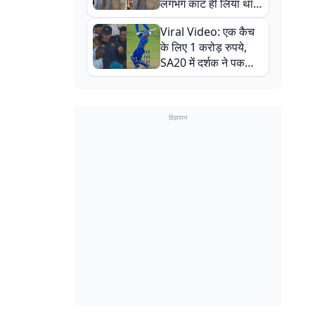
लगभग काट ही लिया था,
न्यूजीलैंड सीरीज से पहले
Viral Video: एक कैच
बाल-बाल बचे
के लिए 1 करोड़ रुपये,
SA20 में दर्शक ने पकड़ा
एक हाथ से गजब का कैच
विज्ञापन