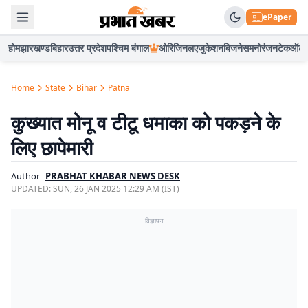
ePaper
होम
झारखण्ड
बिहार
उत्तर प्रदेश
पश्चिम बंगाल
ओरिजिनल
एजुकेशन
बिजनेस
मनोरंजन
टेक
ऑटो
Home
State
Bihar
Patna
कुख्यात मोनू व टीटू धमाका को पकड़ने के
लिए छापेमारी
Author
PRABHAT KHABAR NEWS DESK
UPDATED:
SUN, 26 JAN 2025 12:29 AM (IST)
विज्ञापन