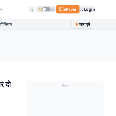
h news
Login
ePaper
पिनियन
शहर चुनें
र दो
विज्ञापन