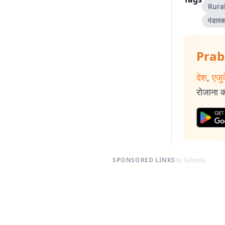
Rura
पंडारक
Prab
देश
,
एजु
रोजाना की
SPONSORED LINKS
by Taboola