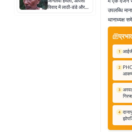
में एक दर्जन
जानलेवा हमला, आपसी
विवाद में लाठी-डंडे और
उपलब्धि माना
लोहे की रॉड से पीटा
थानाध्यक्ष स
प्रभा
आईजी
1
PHOT
2
आकर्
अरवल
3
गिरफ्
दानाप
4
झोपड़