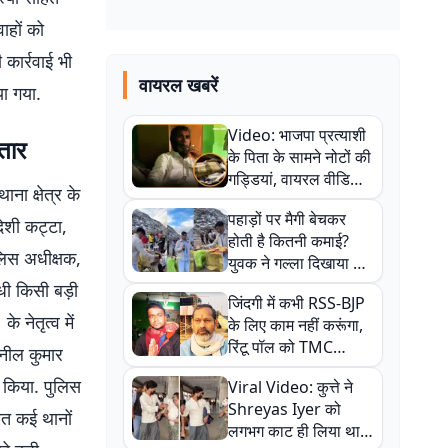
ाहों को
 कार्रवाई भी
वायरल खबरें
ा गया.
Video: भाजपा प्रत्याशी
तार
के पिता के सामने नोटों की
गड्डियां, वायरल वीडियो
ना क्षेत्र के
से राजनीति में उबाल,
पहाड़ों पर मैगी बेचकर
अजित महतो बोले- TMC
ेशी कट्टा,
होती है कितनी कमाई?
की गंदी चाल
लिस अधीक्षक,
युवक ने गल्ला दिखाया तो
नौकरी वालों के खड़े हो गए
धी किसी बड़ी
जिंदगी में कभी RSS-BJP
कान
 नेतृत्व में
के लिए काम नहीं करूंगा,
रिंटू पॉल को TMC
ुनील कुमार
ऑफिस में ले जाकर पीटा,
र किया. पुलिस
Viral Video: कुत्ते ने
Video वायरल
Shreyas Iyer को
ेत कई थानों
लगभग काट ही लिया था,