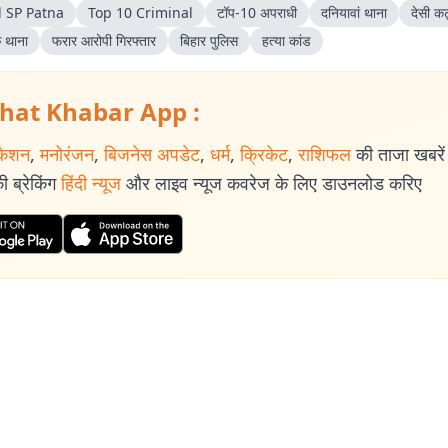
l SP Patna
Top 10 Criminal
टॉप-10 अपराधी
दनियावां थाना
देसी क
 थाना
फरार आरोपी गिरफ्तार
बिहार पुलिस
हत्या कांड
hat Khabar App :
केशन
,
मनोरंजन
,
बिजनेस अपडेट
,
धर्म
,
क्रिकेट
,
राशिफल
की ताजा खबरें प
 ब्रेकिंग
हिंदी न्यूज
और लाइव न्यूज कवरेज के लिए डाउनलोड करिए