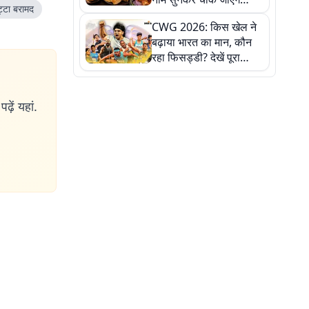
ट्टा बरामद
लेकिन स्वाद ऐसा कि बार-बार
CWG 2026: किस खेल ने
खाने का करेगा मन
बढ़ाया भारत का मान, कौन
रहा फिसड्डी? देखें पूरा
रिपोर्ट कार्ड
ढ़ें यहां.