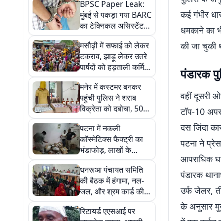
BPSC Paper Leak:
कई गंभीर धार
मुंबई से पकड़ा गया BARC
का टेक्निकल असिस्टेंट,
धमकाने का भी
AEDO पेपर लीक में
मसौढ़ी में सफाई को लेकर
की जा चुकी 
EOU का एक्शन
टकराव, झाड़ू लेकर उतरे
पार्षदों को हड़ताली कर्मियों
पंडारक पु
ने रोका, पुलिस ने संभाला
मनेर में कस्टमर बनकर
मोर्चा
वहीं दूसरी ओ
पहुंची पुलिस ने शराब
विक्रेता को दबोचा, 50
टॉप-10 अपराध
लीटर अंग्रेजी शराब
दस जिंदा का
पटना में नकली
बरामद
कॉस्मेटिक्स फैक्ट्री का
पटना ने प्रे
भंडाफोड़, लाखों के
आपराधिक घटना
डुप्लीकेट उत्पाद जब्त
धनरूआ पंचायत समिति
पंडारक थानाध
की बैठक में हंगामा, नल-
उर्फ जेलर, त
जल, और श्रम कार्ड की
अनियमितताओं पर उठे
के अनुसार म
रिटायर्ड एएसआई पर
सवाल