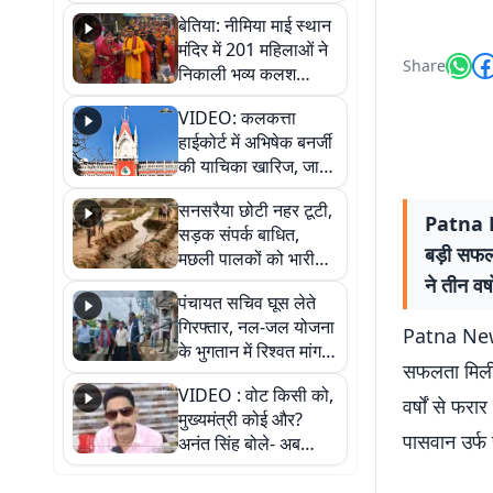
जैसमीन लंबोरिया का बड़ा
बेतिया: नीमिया माई स्थान
बयान
मंदिर में 201 महिलाओं ने
Share
निकाली भव्य कलश
शोभायात्रा, शिवलिंग
VIDEO: कलकत्ता
प्राण-प्रतिष्ठा महोत्सव
हाईकोर्ट में अभिषेक बनर्जी
शुरू
की याचिका खारिज, जानें
क्या है पूरा मामला
सनसरैया छोटी नहर टूटी,
Patna Ne
सड़क संपर्क बाधित,
बड़ी सफलता
मछली पालकों को भारी
नुकसान
ने तीन वर
पंचायत सचिव घूस लेते
गिरफ्तार, नल-जल योजना
Patna News:
के भुगतान में रिश्वत मांगना
सफलता मिली है
पड़ा भारी
VIDEO : वोट किसी को,
वर्षों से फर
मुख्यमंत्री कोई और?
पासवान उर्फ 
अनंत सिंह बोले- अब
जनता हर चुनाव में देगी
जवाब