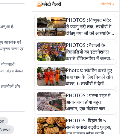
फोटो गैलरी
और देखें
PHOTOS : विष्णुपद मंदिर
से फल्गु नदी तक, तस्वीरों में
अनुभव हैं.
देखिए गया जी की आध्यात्मिक
पहचान
हुए आकर्षक एवं
PHOTOS : वैशाली के
 अनुरूप सरल एवं
खिलाड़ियों का इंटरनेशनल
कराटे चैंपियनशिप में जलवा,
री योजनाओं,
जीते 9 पदक, पांच तस्वीर से
Photos: स्केटिंग करते हुए
ा उद्देश्य केवल
देखिए पूरा खेल
बाबा धाम के लिए निकले तीन
दोस्त, 6 तस्वीरों में देखें
ई तकनीकों और
आस्था और जुनून की कहानी
PHOTOS : पटना शहर में
आना-जाना होगा बहुत
आसान, एक गोलंबर चार
फ्लाईओवर को जोड़ेगा
PHOTOS: बिहार के 5
ion
सबसे अनोखे स्ट्रीट फूड्स,
 News
नाम सुनकर चौंक जाएंगे