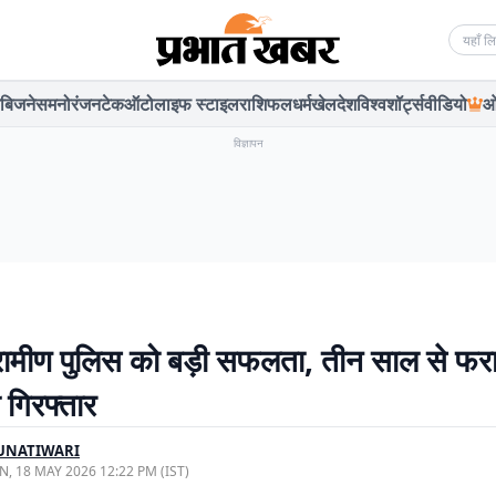
Searc
बिजनेस
मनोरंजन
टेक
ऑटो
लाइफ स्टाइल
राशिफल
धर्म
खेल
देश
विश्व
शॉर्ट्स
वीडियो
ओ
विज्ञापन
रामीण पुलिस को बड़ी सफलता, तीन साल से फरा
ी गिरफ्तार
UNATIWARI
, 18 MAY 2026 12:22 PM (IST)