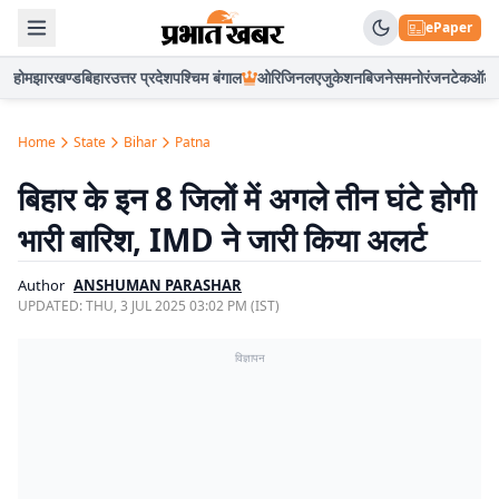
ePaper
होम
झारखण्ड
बिहार
उत्तर प्रदेश
पश्चिम बंगाल
ओरिजिनल
एजुकेशन
बिजनेस
मनोरंजन
टेक
ऑटो
Home
State
Bihar
Patna
बिहार के इन 8 जिलों में अगले तीन घंटे होगी
भारी बारिश, IMD ने जारी किया अलर्ट
Author
ANSHUMAN PARASHAR
UPDATED:
THU, 3 JUL 2025 03:02 PM (IST)
विज्ञापन