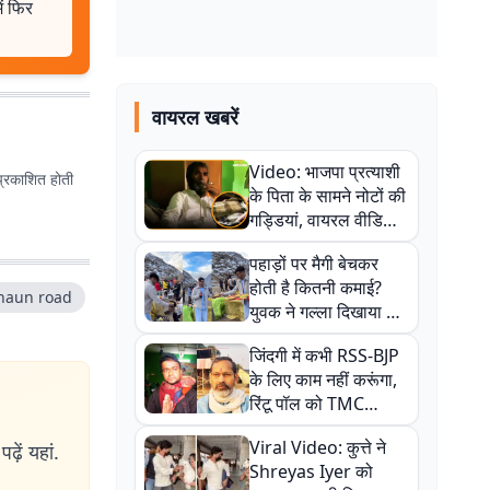
ं फिर
वायरल खबरें
Video: भाजपा प्रत्याशी
प्रकाशित होती
के पिता के सामने नोटों की
गड्डियां, वायरल वीडियो
से राजनीति में उबाल,
पहाड़ों पर मैगी बेचकर
अजित महतो बोले- TMC
होती है कितनी कमाई?
की गंदी चाल
haun road
युवक ने गल्ला दिखाया तो
नौकरी वालों के खड़े हो गए
जिंदगी में कभी RSS-BJP
कान
के लिए काम नहीं करूंगा,
रिंटू पॉल को TMC
ऑफिस में ले जाकर पीटा,
Viral Video: कुत्ते ने
ढ़ें यहां.
Video वायरल
Shreyas Iyer को