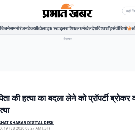
Searc
बिजनेस
मनोरंजन
टेक
ऑटो
लाइफ स्टाइल
राशिफल
धर्म
खेल
देश
विश्व
शॉर्ट्स
वीडियो
ओ
विज्ञापन
िता की हत्या का बदला लेने को प्रॉपर्टी ब्रोकर 
त्या
HAT KHABAR DIGITAL DESK
, 19 FEB 2020 08:27 AM (IST)