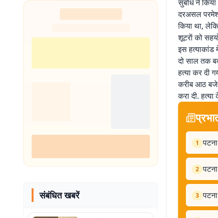
सुबोध ने किय
दरअसल परमेश्
किया था, लेकि
शूटराें को सह
इस हत्याकांड म
दो साल तक बदल
हत्या कर दी 
करीब आठ बजे उ
करा दी. हत्या 
प्रभा
पटना:
1
पटना 
2
संबंधित खबरें
पटना:
3