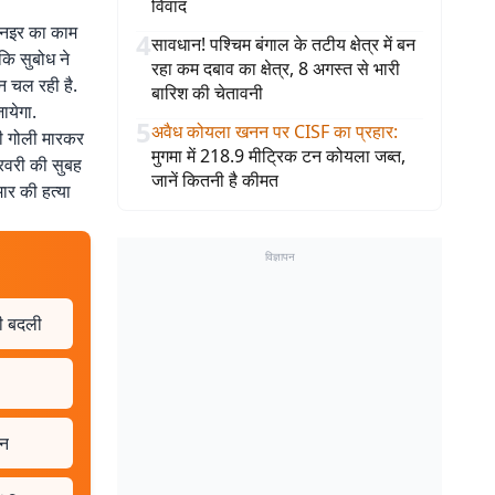
विवाद
लानइर का काम
4
सावधान! पश्चिम बंगाल के तटीय क्षेत्र में बन
कि सुबोध ने
रहा कम दबाव का क्षेत्र, 8 अगस्त से भारी
न चल रही है.
बारिश की चेतावनी
ायेगा.
5
अवैध कोयला खनन पर CISF का प्रहार
:
की गोली मारकर
मुगमा में 218.9 मीट्रिक टन कोयला जब्त,
रवरी की सुबह
जानें कितनी है कीमत
ार की हत्या
विज्ञापन
भी बदली
ान