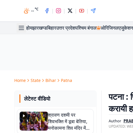
°C
|
|
|
|
--
होम
झारखण्ड
बिहार
उत्तर प्रदेश
पश्चिम बंगाल
ओरिजिनल
एजुकेशन
Home
State
Bihar
Patna
पटना : प
लेटेस्ट वीडियो
करायी ह
श्रावण दशमी पर
शिवभक्ति में डूबा बेतिया,
Author
PRAB
UPDATED:
WED
मनोकामना शिव मंदिर में