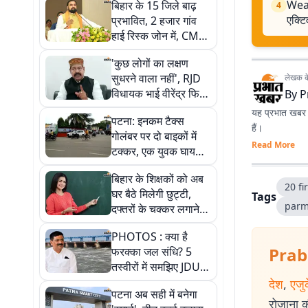
Weat
बिहार के 15 जिले बाढ़
4
एक्ट
प्रभावित, 2 हजार गांव
हाई रिस्क जोन में, CM
सम्राट ने नदियों को लेकर
'कुछ लोगों का लक्षण
बताया प्लान
सुधरने वाला नहीं', RJD
लेखक के 
विधायक भाई वीरेंद्र फिर
By
P
भड़के, सरकार को भी
यह प्रभात खबर क
पटना: इनकम टैक्स
निशाने पर लिया
हैं।
गोलंबर पर दो बाइकों में
Read More
टक्कर, एक युवक घायल,
पुलिस ने बचाई जान
बिहार के शिक्षकों को अब
20 fi
घर बैठे मिलेगी छुट्टी,
Tags
parm
दफ्तरों के चक्कर लगाने
की जरूरत नहीं, जानें पूरी
PHOTOS : क्या है
प्रक्रिया
Prab
फरक्का जल संधि? 5
तस्वीरों में समझिए JDU के
विरोध से लेकर बिहार पर
देश
,
एजु
पटना अब सही में बनेगा
असर तक पूरी कहानी
रोजाना की