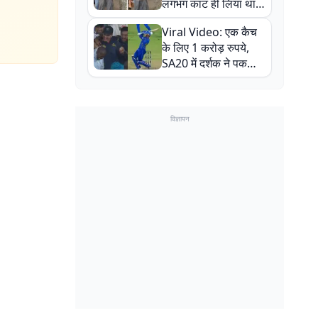
लगभग काट ही लिया था,
न्यूजीलैंड सीरीज से पहले
Viral Video: एक कैच
बाल-बाल बचे
के लिए 1 करोड़ रुपये,
SA20 में दर्शक ने पकड़ा
एक हाथ से गजब का कैच
विज्ञापन