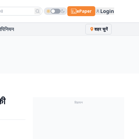
h news
Login
ePaper
पिनियन
शहर चुनें
की
विज्ञापन