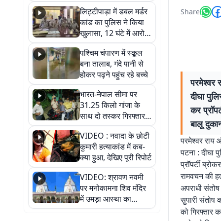
हुआ भव्य श्रृंगार
लिट्टीपाड़ा में डबल मर्डर
Share
कांड का पुलिस ने किया
खुलासा, 12 घंटे में आरोपी
गिरफ्तार
पश्चिम चंपारण में स्कूल
बना तालाब, गंदे पानी से
होकर पढ़ने पहुंच रहे बच्चे
परमेश्वर
भारत-नेपाल सीमा पर
दीघा पुलि
31.25 किलो गांजा के
कर प्रॉपर
साथ दो तस्कर गिरफ्तार,
बालू दुक
नेपाली नंबर की बाइक
VIDEO : नवादा के छोटी
जब्त
परमेश्वर राय 
कुमारी हत्याकांड में कब-
पटना : दीघा प
क्या हुआ, देखिए पूरी रिपोर्ट
प्रॉपर्टी ब्रो
रामवचन की हत्
VIDEO: श्रावण नवमी
पर मनोकामना शिव मंदिर
अपराधी संतोष
में उमड़ा आस्था का
सुपारी संतोष क
सैलाब, हर-हर महादेव के
को गिरफ्तार कर
जयघोष से गूंजा परिसर