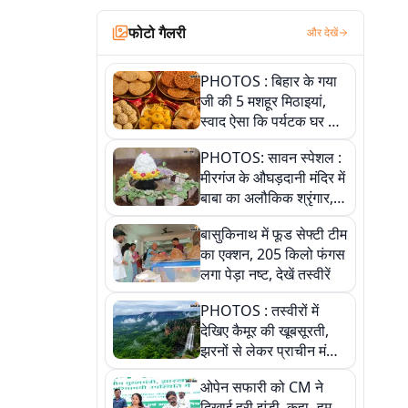
फोटो गैलरी
और देखें
PHOTOS : बिहार के गया
जी की 5 मशहूर मिठाइयां,
स्वाद ऐसा कि पर्यटक घर ले
जाना नहीं भूलते, तस्वीरों में
PHOTOS: सावन स्पेशल :
देखें
मीरगंज के औघड़दानी मंदिर में
बाबा का अलौकिक श्रृंगार,
तस्वीरों में देखें महादेव के कई
बासुकिनाथ में फूड सेफ्टी टीम
मनमोहक स्वरूप
का एक्शन, 205 किलो फंगस
लगा पेड़ा नष्ट, देखें तस्वीरें
PHOTOS : तस्वीरों में
देखिए कैमूर की खूबसूरती,
झरनों से लेकर प्राचीन मंदिरों
तक प्रकृति और आस्था का
ओपेन सफारी को CM ने
अद्भुत संगम
दिखाई हरी झंडी, कहा- हम