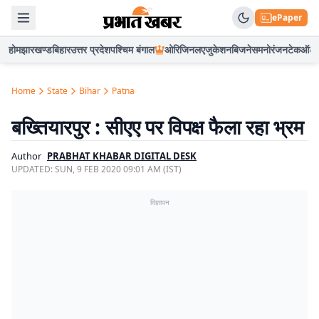
ePaper
होम
झारखण्ड
बिहार
उत्तर प्रदेश
पश्चिम बंगाल
ओरिजिनल
एजुकेशन
बिजनेस
मनोरंजन
टेक
ऑटो
Home
State
Bihar
Patna
बख्तियारपुर : सीएए पर विपक्ष फैला रहा भ्रम
Author
PRABHAT KHABAR DIGITAL DESK
UPDATED:
SUN, 9 FEB 2020 09:01 AM (IST)
विज्ञापन