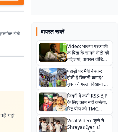
वायरल खबरें
प्रकाशित होती
Video: भाजपा प्रत्याशी
के पिता के सामने नोटों की
गड्डियां, वायरल वीडियो
से राजनीति में उबाल,
पहाड़ों पर मैगी बेचकर
अजित महतो बोले- TMC
होती है कितनी कमाई?
की गंदी चाल
युवक ने गल्ला दिखाया तो
नौकरी वालों के खड़े हो गए
जिंदगी में कभी RSS-BJP
कान
के लिए काम नहीं करूंगा,
रिंटू पॉल को TMC
ढ़ें यहां.
ऑफिस में ले जाकर पीटा,
Viral Video: कुत्ते ने
Video वायरल
Shreyas Iyer को