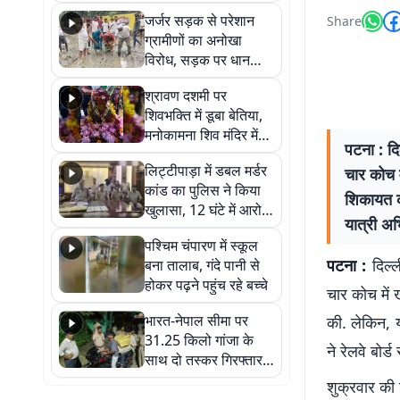
कहा नहीं थी उम्मीद, बेटा
जर्जर सड़क से परेशान
Share
था तो किसी को बोलने की
ग्रामीणों का अनोखा
नहीं थी हिम्मत
विरोध, सड़क पर धान
रोपकर और खाद डालकर
श्रावण दशमी पर
जताया आक्रोश
शिवभक्ति में डूबा बेतिया,
मनोकामना शिव मंदिर में
पटना : दि
हुआ भव्य श्रृंगार
लिट्टीपाड़ा में डबल मर्डर
चार कोच म
कांड का पुलिस ने किया
शिकायत की
खुलासा, 12 घंटे में आरोपी
यात्री अभ
गिरफ्तार
पश्चिम चंपारण में स्कूल
पटना :
दिल्
बना तालाब, गंदे पानी से
होकर पढ़ने पहुंच रहे बच्चे
चार कोच में 
भारत-नेपाल सीमा पर
की. लेकिन, य
31.25 किलो गांजा के
ने रेलवे बोर
साथ दो तस्कर गिरफ्तार,
नेपाली नंबर की बाइक
शुक्रवार की 
जब्त