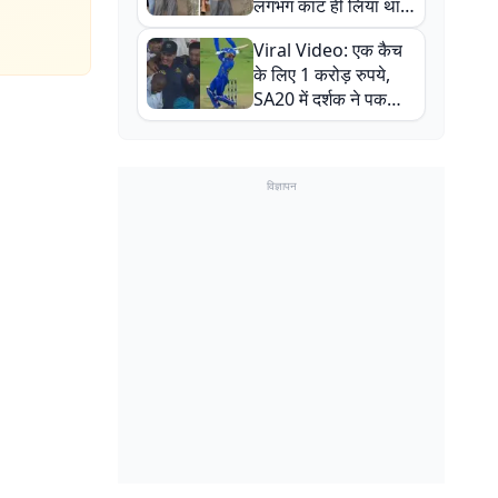
लगभग काट ही लिया था,
न्यूजीलैंड सीरीज से पहले
Viral Video: एक कैच
बाल-बाल बचे
के लिए 1 करोड़ रुपये,
SA20 में दर्शक ने पकड़ा
एक हाथ से गजब का कैच
विज्ञापन