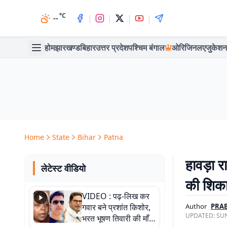
°C
|
|
|
|
--
होम
झारखण्ड
बिहार
उत्तर प्रदेश
पश्चिम बंगाल
ओरिजिनल
एजुकेशन
Home
State
Bihar
Patna
हावड़ा र
लेटेस्ट वीडियो
की शिका
VIDEO : पढ़-लिख कर
गवार बने प्रशांत किशोर,
Author
PRAB
UPDATED:
SUN
भरत भूषण तिवारी की माँ ने