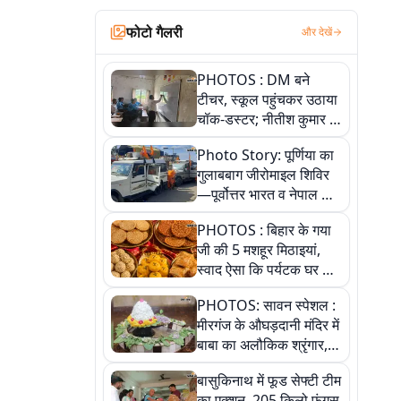
फोटो गैलरी
और देखें
PHOTOS : DM बने
टीचर, स्कूल पहुंचकर उठाया
चॉक-डस्टर; नीतीश कुमार के
इस चहेते अधिकारी को
Photo Story: पूर्णिया का
जानिए
गुलाबबाग जीरोमाइल शिविर
—पूर्वोत्तर भारत व नेपाल के
कांवरियों का प्रमुख सेवा धाम
PHOTOS : बिहार के गया
जी की 5 मशहूर मिठाइयां,
स्वाद ऐसा कि पर्यटक घर ले
जाना नहीं भूलते, तस्वीरों में
PHOTOS: सावन स्पेशल :
देखें
मीरगंज के औघड़दानी मंदिर में
बाबा का अलौकिक श्रृंगार,
तस्वीरों में देखें महादेव के कई
बासुकिनाथ में फूड सेफ्टी टीम
मनमोहक स्वरूप
का एक्शन, 205 किलो फंगस