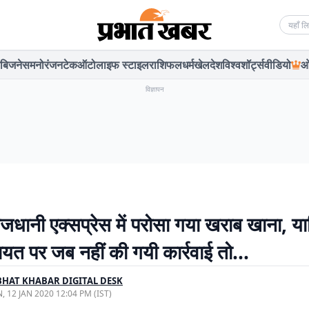
Searc
बिजनेस
मनोरंजन
टेक
ऑटो
लाइफ स्टाइल
राशिफल
धर्म
खेल
देश
विश्व
शॉर्ट्स
वीडियो
ओ
विज्ञापन
ाजधानी एक्सप्रेस में परोसा गया खराब खाना, यात
यत पर जब नहीं की गयी कार्रवाई तो…
HAT KHABAR DIGITAL DESK
, 12 JAN 2020 12:04 PM (IST)