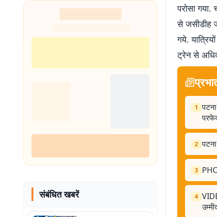
परोसा गया. 
से जसीडीह जं
गये. यात्रिय
ट्रेन से अधि
प्रभा
पटना 
1
परफेक
पटना
2
PHOT
3
संबंधित खबरें
VIDE
4
उम्मी