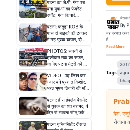
पटना का जे.पी. गंगा पथ
बना युवाओं का फेवरेट
स्पॉट, गंगा किनारे
लेखक के 
खूबसूरती और सुकून का
By
P
पटना: फतुहा ROB के
परफेक्ट कॉम्बिनेशन
पास दो बाइकों की टक्कर
यह प्रभात खबर क
में छह युवक घायल, दो की
हैं।
हालत गंभीर
Read More
PHOTOS: सपनों से
हकीकत तक का सफर,
जानिए पटना मेट्रो की पूरी
20 fi
कहानी
Tags
agra
VIDEO : पढ़-लिख कर
bhag
गवार बने प्रशांत किशोर,
भरत भूषण तिवारी की माँ ने
कहा नहीं थी उम्मीद, बेटा
Prab
पटना: हीरा इंक्लेव बेसमेंट
था तो किसी को बोलने की
से युवक का शव बरामद, 4
नहीं थी हिम्मत
दिन से लापता सोनू उर्फ
देश
,
एजु
शुक्ला की संदिग्ध मौत
रोजाना की
पटना यूनिवर्सिटी: दीक्षांत