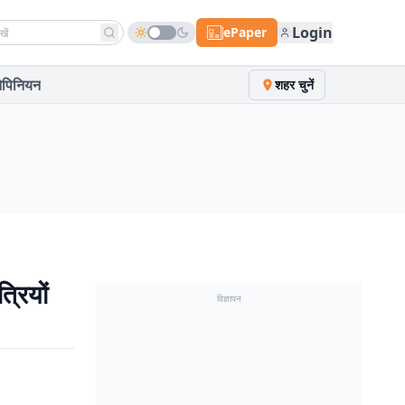
h news
Login
ePaper
पिनियन
शहर चुनें
्रियों
विज्ञापन