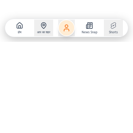
होम
आप का शहर
News Snap
Shorts
Follow us on
X
Download Mobile App
State
›
Jharkhand
›