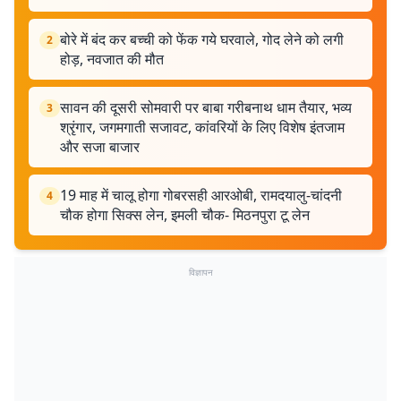
बोरे में बंद कर बच्ची को फेंक गये घरवाले, गोद लेने को लगी
2
होड़, नवजात की मौत
सावन की दूसरी सोमवारी पर बाबा गरीबनाथ धाम तैयार, भव्य
3
श्रृंगार, जगमगाती सजावट, कांवरियों के लिए विशेष इंतजाम
और सजा बाजार
19 माह में चालू होगा गोबरसही आरओबी, रामदयालु-चांदनी
4
चौक होगा सिक्स लेन, इमली चौक- मिठनपुरा टू लेन
विज्ञापन