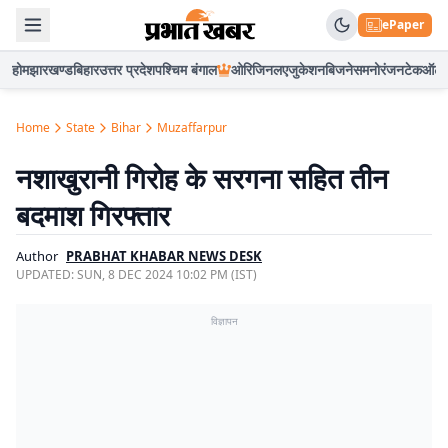
ePaper
होम
झारखण्ड
बिहार
उत्तर प्रदेश
पश्चिम बंगाल
ओरिजिनल
एजुकेशन
बिजनेस
मनोरंजन
टेक
ऑटो
Home
State
Bihar
Muzaffarpur
नशाखुरानी गिरोह के सरगना सहित तीन
बदमाश गिरफ्तार
Author
PRABHAT KHABAR NEWS DESK
UPDATED:
SUN, 8 DEC 2024 10:02 PM (IST)
विज्ञापन