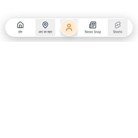
होम
आप का शहर
News Snap
Shorts
Follow us on
X
Download Mobile App
State
›
Jharkhand
›