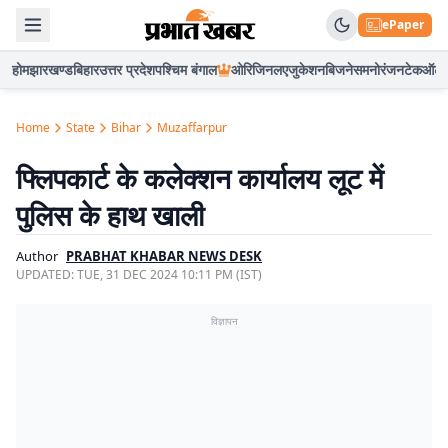
ePaper
होम
झारखण्ड
बिहार
उत्तर प्रदेश
पश्चिम बंगाल
ओरिजिनल
एजुकेशन
बिजनेस
मनोरंजन
टेक
ऑटो
Home
State
Bihar
Muzaffarpur
फ्लिपकार्ट के कलेक्शन कार्यालय लूट में
पुलिस के हाथ खाली
Author
PRABHAT KHABAR NEWS DESK
UPDATED:
TUE, 31 DEC 2024 10:11 PM (IST)
विज्ञापन