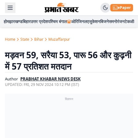
ePaper
होम
झारखण्ड
बिहार
उत्तर प्रदेश
पश्चिम बंगाल
ओरिजिनल
एजुकेशन
बिजनेस
मनोरंजन
टेक
ऑटो
Home
State
Bihar
Muzaffarpur
मड़वन 59, सरैया 53, पारू 56 और कुढ़नी
में 57 प्रतिशत मतदान
Author
PRABHAT KHABAR NEWS DESK
UPDATED:
FRI, 29 NOV 2024 10:12 PM (IST)
विज्ञापन