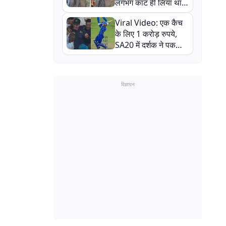
लगभग काट ही लिया था,
न्यूजीलैंड सीरीज से पहले
Viral Video: एक कैच
बाल-बाल बचे
के लिए 1 करोड़ रुपये,
SA20 में दर्शक ने पकड़ा
एक हाथ से गजब का कैच
विज्ञापन