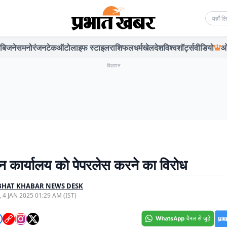
Searc
बिजनेस
मनोरंजन
टेक
ऑटो
लाइफ स्टाइल
राशिफल
धर्म
खेल
देश
विश्व
शॉर्ट्स
वीडियो
ओ
विज्ञापन
धन कार्यालय को पेपरलेस करने का विरोध
BHAT KHABAR NEWS DESK
, 4 JAN 2025 01:29 AM (IST)