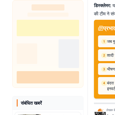
डिस्क्लेमर:
यह
की टीम ने सं
प्रभा
जब मु
1
शादी
2
भीषण 
3
बंदरा
4
इनवर्
संबंधित खबरें
लेखक के 