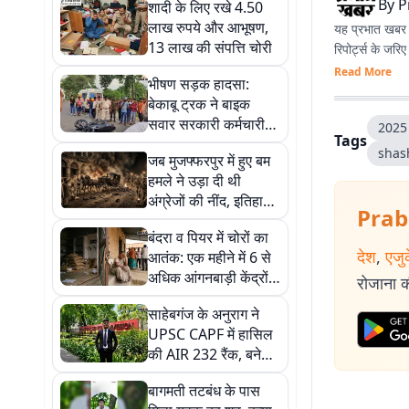
By
P
शादी के लिए रखे 4.50
लाख रुपये और आभूषण,
यह प्रभात खबर क
13 लाख की संपत्ति चोरी
रिपोर्ट्स के जरि
Read More
भीषण सड़क हादसा:
बेकाबू ट्रक ने बाइक
सवार सरकारी कर्मचारी
2025 
Tags
को रौंदा, मौके पर मौत
shas
जब मुजफ्फरपुर में हुए बम
हमले ने उड़ा दी थी
अंग्रेजों की नींद, इतिहास
Prab
में अमर हुआ शहर
बंदरा व पियर में चोरों का
देश
,
एजु
आतंक: एक महीने में 6 से
अधिक आंगनबाड़ी केंद्रों
रोजाना की
का कटा ताला, टीवी व
साहेबगंज के अनुराग ने
इनवर्टर पार
UPSC CAPF में हासिल
की AIR 232 रैंक, बने
असिस्टेंट कमांडेंट
बागमती तटबंध के पास