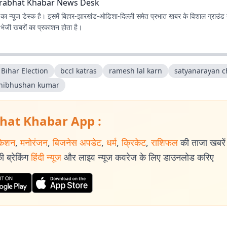
rabhat Khabar News Desk
ा न्यूज डेस्क है। इसमें बिहार-झारखंड-ओडिशा-दिल्‍ली समेत प्रभात खबर के विशाल ग्राउंड न
ए भेजी खबरों का प्रकाशन होता है।
Bihar Election
bccl katras
ramesh lal karn
satyanarayan 
hibhushan kumar
hat Khabar App :
केशन
,
मनोरंजन
,
बिजनेस अपडेट
,
धर्म
,
क्रिकेट
,
राशिफल
की ताजा खबरें प
 ब्रेकिंग
हिंदी न्यूज
और लाइव न्यूज कवरेज के लिए डाउनलोड करिए