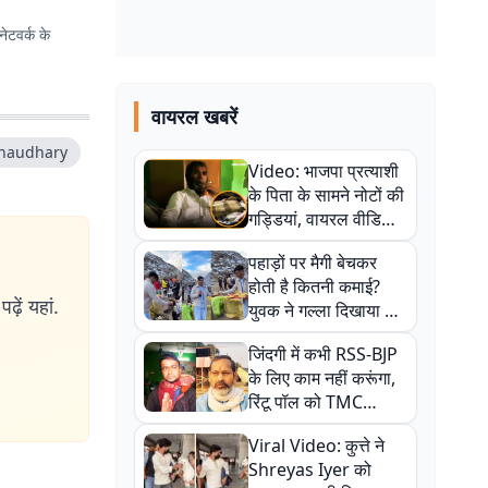
ेटवर्क के
वायरल खबरें
chaudhary
Video: भाजपा प्रत्याशी
के पिता के सामने नोटों की
गड्डियां, वायरल वीडियो
से राजनीति में उबाल,
पहाड़ों पर मैगी बेचकर
अजित महतो बोले- TMC
होती है कितनी कमाई?
की गंदी चाल
ढ़ें यहां.
युवक ने गल्ला दिखाया तो
नौकरी वालों के खड़े हो गए
जिंदगी में कभी RSS-BJP
कान
के लिए काम नहीं करूंगा,
रिंटू पॉल को TMC
ऑफिस में ले जाकर पीटा,
Viral Video: कुत्ते ने
Video वायरल
Shreyas Iyer को