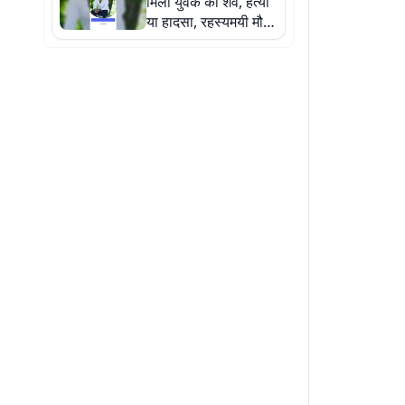
मिला युवक का शव, हत्या
या हादसा, रहस्यमयी मौत
से सनसनी