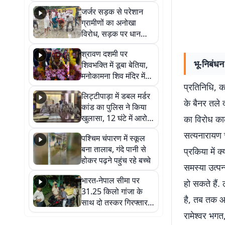
कहा नहीं थी उम्मीद, बेटा
जर्जर सड़क से परेशान
था तो किसी को बोलने की
ग्रामीणों का अनोखा
नहीं थी हिम्मत
विरोध, सड़क पर धान
रोपकर और खाद डालकर
श्रावण दशमी पर
जताया आक्रोश
भू-निबंधन
शिवभक्ति में डूबा बेतिया,
मनोकामना शिव मंदिर में
प्रतिनिधि, क
हुआ भव्य श्रृंगार
लिट्टीपाड़ा में डबल मर्डर
के बैनर तले 
कांड का पुलिस ने किया
खुलासा, 12 घंटे में आरोपी
का विरोध काल
गिरफ्तार
सत्यनारायण 
पश्चिम चंपारण में स्कूल
बना तालाब, गंदे पानी से
प्रकिया में क
होकर पढ़ने पहुंच रहे बच्चे
समस्या उत्पन
भारत-नेपाल सीमा पर
हो सकते हैं.
31.25 किलो गांजा के
है, तब तक आ
साथ दो तस्कर गिरफ्तार,
नेपाली नंबर की बाइक
रामेश्वर भगत
जब्त