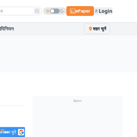
h news
Login
ePaper
पिनियन
शहर चुनें
विज्ञापन