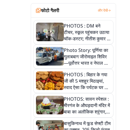
फोटो गैलरी
और देखें
PHOTOS : DM बने
टीचर, स्कूल पहुंचकर उठाया
चॉक-डस्टर; नीतीश कुमार के
इस चहेते अधिकारी को
Photo Story: पूर्णिया का
जानिए
गुलाबबाग जीरोमाइल शिविर
—पूर्वोत्तर भारत व नेपाल के
कांवरियों का प्रमुख सेवा धाम
PHOTOS : बिहार के गया
जी की 5 मशहूर मिठाइयां,
स्वाद ऐसा कि पर्यटक घर ले
जाना नहीं भूलते, तस्वीरों में
PHOTOS: सावन स्पेशल :
देखें
मीरगंज के औघड़दानी मंदिर में
बाबा का अलौकिक श्रृंगार,
तस्वीरों में देखें महादेव के कई
बासुकिनाथ में फूड सेफ्टी टीम
मनमोहक स्वरूप
का एक्शन, 205 किलो फंगस