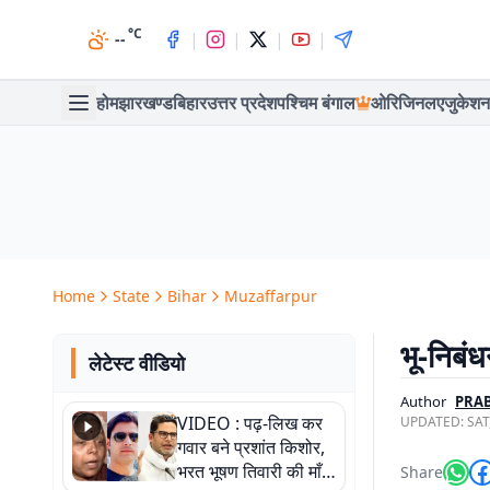
°C
|
|
|
|
--
होम
झारखण्ड
बिहार
उत्तर प्रदेश
पश्चिम बंगाल
ओरिजिनल
एजुकेशन
Home
State
Bihar
Muzaffarpur
भू-निबं
लेटेस्ट वीडियो
Author
PRA
VIDEO : पढ़-लिख कर
UPDATED:
SAT
गवार बने प्रशांत किशोर,
भरत भूषण तिवारी की माँ ने
Share