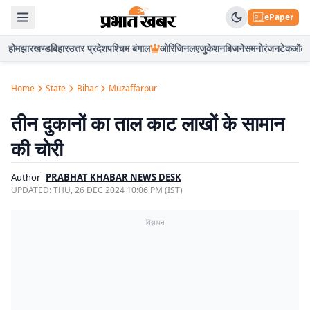
ePaper
होम
झारखण्ड
बिहार
उत्तर प्रदेश
पश्चिम बंगाल
ओरिजिनल
एजुकेशन
बिजनेस
मनोरंजन
टेक
ऑटो
Home
State
Bihar
Muzaffarpur
तीन दुकानों का ताल काट लाखों के सामान
की चोरी
Author
PRABHAT KHABAR NEWS DESK
UPDATED:
THU, 26 DEC 2024 10:06 PM (IST)
विज्ञापन