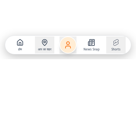
होम
आप का शहर
News Snap
Shorts
Follow us on
X
Download Mobile App