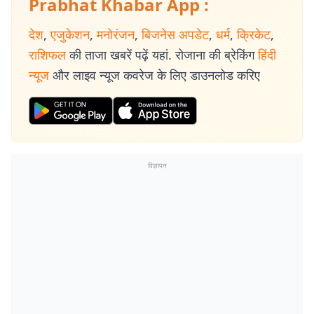
Prabhat Khabar App :
देश
,
एजुकेशन
,
मनोरंजन
,
बिजनेस अपडेट
,
धर्म
,
क्रिकेट
,
राशिफल
की ताजा खबरें पढ़ें यहां. रोजाना की ब्रेकिंग
हिंदी
न्यूज
और लाइव न्यूज कवरेज के लिए डाउनलोड करिए
विज्ञापन