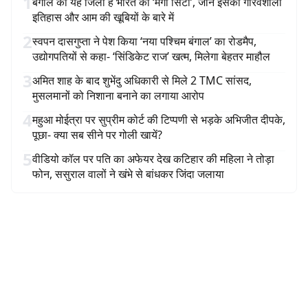
1
बंगाल का यह जिला है भारत की ‘मैंगो सिटी’, जानें इसका गौरवशाली
इतिहास और आम की खूबियों के बारे में
2
स्वपन दासगुप्ता ने पेश किया ‘नया पश्चिम बंगाल’ का रोडमैप,
उद्योगपतियों से कहा- ‘सिंडिकेट राज’ खत्म, मिलेगा बेहतर माहौल
3
अमित शाह के बाद शुभेंदु अधिकारी से मिले 2 TMC सांसद,
मुसलमानों को निशाना बनाने का लगाया आरोप
4
महुआ मोईत्रा पर सुप्रीम कोर्ट की टिप्पणी से भड़के अभिजीत दीपके,
पूछा- क्या सब सीने पर गोली खायें?
5
वीडियो कॉल पर पति का अफेयर देख कटिहार की महिला ने तोड़ा
फोन, ससुराल वालों ने खंभे से बांधकर जिंदा जलाया