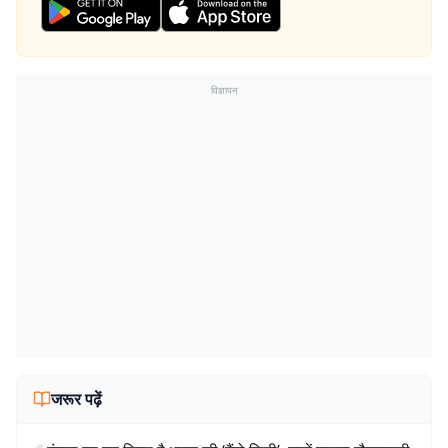
विज्ञापन
जरूर पढ़ें