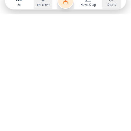
होम
आप का शहर
News Snap
Shorts
Follow us on
X
Download Mobile App
State
›
Jharkhand
›
Hindi News
Gumla News
Bihar News
Dumka News
Delhi News
Ranchi News
Odisha News
Bokaro News