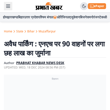
ePaper
होम
झारखण्ड
बिहार
उत्तर प्रदेश
पश्चिम बंगाल
ओरिजिनल
एजुकेशन
बिजनेस
मनोरंजन
टेक
ऑटो
Home
State
Bihar
Muzaffarpur
अवैध पार्किंग : एनएच पर 90 वाहनों पर लगा
छह लाख का जुर्माना
Author
PRABHAT KHABAR NEWS DESK
UPDATED:
WED, 18 DEC 2024 08:56 PM (IST)
विज्ञापन