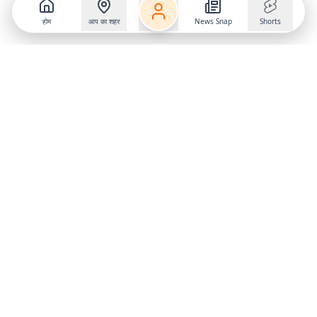
होम
आप का शहर
News Snap
Shorts
Follow us on
X
Download Mobile App
State
›
Jharkhand
›
Hindi News
Gumla News
Bihar News
Dumka News
Delhi News
Ranchi News