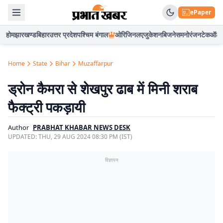
ePaper
होम
झारखण्ड
बिहार
उत्तर प्रदेश
पश्चिम बंगाल
ओरिजिनल
एजुकेशन
बिजनेस
मनोरंजन
टेक
ऑटो
Home
State
Bihar
Muzaffarpur
ड्रोन कैमरा से शेखपुर ढाब में मिनी शराब
फैक्ट्री पकड़ायी
Author
PRABHAT KHABAR NEWS DESK
UPDATED:
THU, 29 AUG 2024 08:30 PM (IST)
विज्ञापन