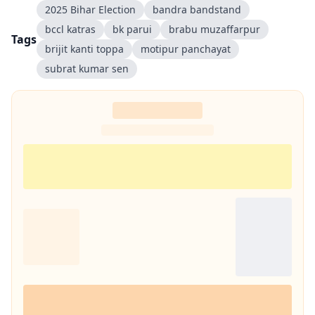
2025 Bihar Election
bandra bandstand
bccl katras
bk parui
brabu muzaffarpur
Tags
brijit kanti toppa
motipur panchayat
subrat kumar sen