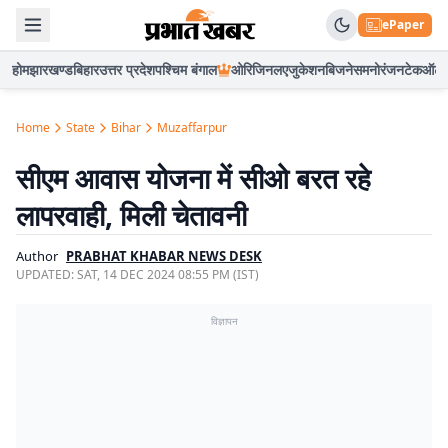
ePaper
होम
झारखण्ड
बिहार
उत्तर प्रदेश
पश्चिम बंगाल
ओरिजिनल
एजुकेशन
बिजनेस
मनोरंजन
टेक
ऑटो
Home
State
Bihar
Muzaffarpur
सीएम आवास योजना में सीओ बरत रहे
लापरवाही, मिली चेतावनी
Author
PRABHAT KHABAR NEWS DESK
UPDATED:
SAT, 14 DEC 2024 08:55 PM (IST)
विज्ञापन