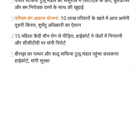
2
पत्थर माफिया टुलू मंडल की ससुराल में एसटीएफ के छापे, बुलडोजर
और बम निरोधक दस्ते के साथ की खुदाई
3
पश्चिम बंग आवास योजना
:
10 लाख परिवारों के खाते में आज आयेगी
दूसरी किस्त, शुभेंदु अधिकारी का ऐलान
4
15 महिला कैदी यौन रोग से पीड़ित, हाईकोर्ट ने जेलों में निगरानी
और सीसीटीवी पर मांगी रिपोर्ट
5
बीरभूम का पत्थर और बालू माफिया टुलू मंडल पहुंचा कलकत्ता
हाईकोर्ट, मांगी सुरक्षा