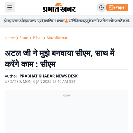
ePaper
होम
झारखण्ड
बिहार
उत्तर प्रदेश
पश्चिम बंगाल
ओरिजिनल
एजुकेशन
बिजनेस
मनोरंजन
टेक
ऑटो
Home
State
Bihar
Muzaffarpur
अटल जी ने मुझे बनवाया सीएम, साथ में
करेंगे काम : सीएम
Author
PRABHAT KHABAR NEWS DESK
UPDATED:
MON, 6 JAN 2025 12:46 AM (IST)
विज्ञापन