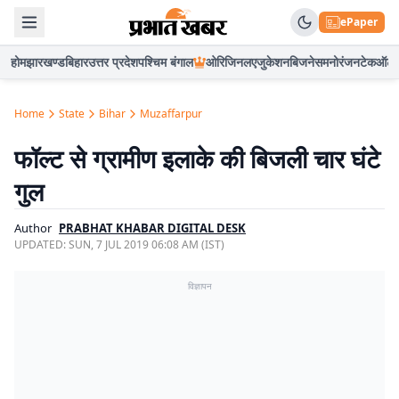
ePaper
होम
झारखण्ड
बिहार
उत्तर प्रदेश
पश्चिम बंगाल
ओरिजिनल
एजुकेशन
बिजनेस
मनोरंजन
टेक
ऑटो
Home
State
Bihar
Muzaffarpur
फॉल्ट से ग्रामीण इलाके की बिजली चार घंटे
गुल
Author
PRABHAT KHABAR DIGITAL DESK
UPDATED:
SUN, 7 JUL 2019 06:08 AM (IST)
विज्ञापन