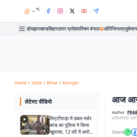
°C
|
|
|
|
--
होम
झारखण्ड
बिहार
उत्तर प्रदेश
पश्चिम बंगाल
ओरिजिनल
एजुकेशन
Home
State
Bihar
Munger
आज आन, 
लेटेस्ट वीडियो
Author
PRA
लिट्टीपाड़ा में डबल मर्डर
UPDATED:
SAT
कांड का पुलिस ने किया
खुलासा, 12 घंटे में आरोपी
Share