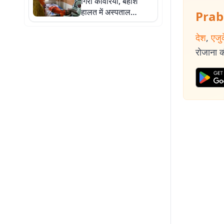
गिरा कांवरिया, बेहोश
हालत में अस्पताल
Prab
पहुंचाया गया, समय पर
इलाज से बची जान
देश
,
एजु
रोजाना की