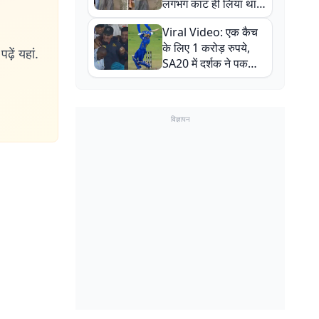
लगभग काट ही लिया था,
न्यूजीलैंड सीरीज से पहले
Viral Video: एक कैच
बाल-बाल बचे
के लिए 1 करोड़ रुपये,
ढ़ें यहां.
SA20 में दर्शक ने पकड़ा
एक हाथ से गजब का कैच
विज्ञापन