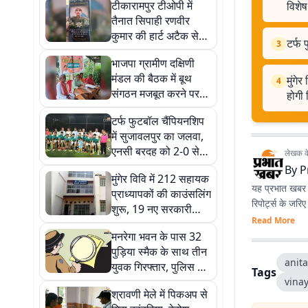
टीकारामपुर टीओपी में
विशे
तैनात सिपाही रणवीर
कुमार की हार्ट अटैक से
टर्फ
3
मौत, पुलिस महकमे में शोक
भाजपा ग्रामीण दक्षिणी
मंडल की बैठक में बूथ
मुंगे
4
संगठन मजबूत करने पर
होगी 
जोर, पंचायत स्तर पर
टर्फ फुटबॉल चैंपियनशिप
चलेगा विशेष अभियान
में सुजावलपुर का जलवा,
एनसी बरदह को 2-0 से
लेखक के 
हराकर जीता खिताब
By
P
मुंगेर विवि में 212 सहायक
यह प्रभात खबर क
प्राध्यापकों की काउंसलिंग
रिपोर्ट्स के जरि
शुरू, 19 नए सरकारी
Read More
डिग्री कॉलेजों में होगी
मनरेगा भवन के पास 32
नियुक्ति
पुड़िया स्मैक के साथ तीन
anit
युवक गिरफ्तार, पुलिस ने
Tags
9.7 ग्राम नशीला पदार्थ
vina
श्रावणी मेले में पिकअप से
किया बरामद