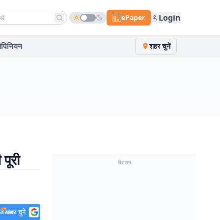
h news
Login
ePaper
पिनियन
शहर चुनें
पूरी
विज्ञापन