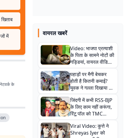
ा खिताब
वायरल खबरें
ं में
Video: भाजपा प्रत्याशी
के पिता के सामने नोटों की
गड्डियां, वायरल वीडियो
से राजनीति में उबाल,
पहाड़ों पर मैगी बेचकर
अजित महतो बोले- TMC
होती है कितनी कमाई?
की गंदी चाल
ेटवर्क के
युवक ने गल्ला दिखाया तो
नौकरी वालों के खड़े हो गए
जिंदगी में कभी RSS-BJP
कान
के लिए काम नहीं करूंगा,
रिंटू पॉल को TMC
ion
ऑफिस में ले जाकर पीटा,
Viral Video: कुत्ते ने
Video वायरल
Shreyas Iyer को