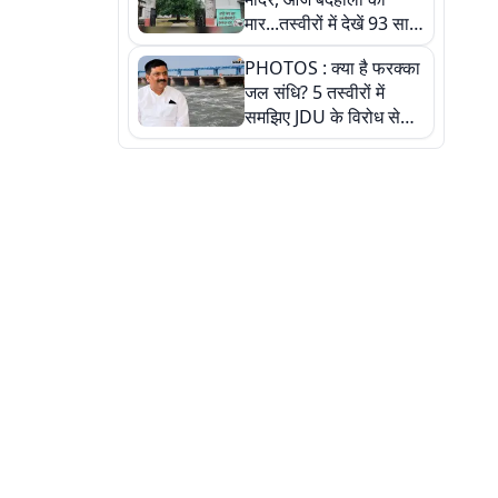
मार...तस्वीरों में देखें 93 साल
पुराने इस हाई स्कूल की
PHOTOS : क्या है फरक्का
हकीकत
जल संधि? 5 तस्वीरों में
समझिए JDU के विरोध से
लेकर बिहार पर असर तक
पूरी कहानी