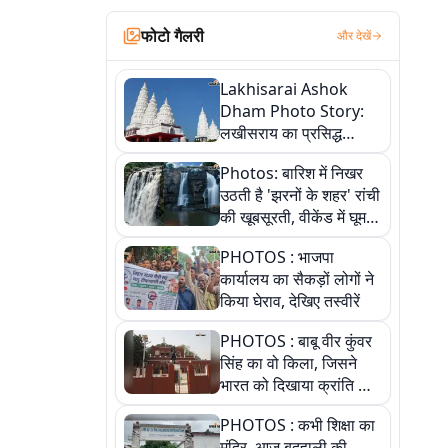
फोटो गैलरी
और देखें
Lakhisarai Ashok
Dham Photo Story:
लखीसराय का प्रसिद्ध
अशोक धाम—आस्था,
Photos: बारिश में निखर
श्रृंगार, अनुष्ठान और
उठती है 'झरनों के शहर' रांची
अलौकिक संध्या आरती के
की खूबसूरती, वीकेंड में घूम
विहंगम दृश्य
आएं ये 5 वादियां
PHOTOS : भाजपा
कार्यालय का सैकड़ों लोगों ने
किया घेराव, देखिए तस्वीरें
PHOTOS : बाबू वीर कुंवर
सिंह का वो किला, जिसने
भारत को दिखाया क्रांति का
रास्ता: तस्वीरों में देखिए
PHOTOS : कभी शिक्षा का
मंदिर, आज बदहाली की