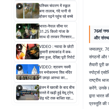
गिरफ्तार
पश्चिम चंपारण में स्कूल
बना तालाब, गंदे पानी से
होकर पढ़ने पहुंच रहे बच्चे
भारत-नेपाल सीमा पर
76वां गणत
31.25 किलो गांजा के
साथ दो तस्कर गिरफ्तार,
और संस्था
नेपाली नंबर की बाइक
VIDEO : नवादा के छोटी
जब्त
जमालपुर. 76व
कुमारी हत्याकांड में कब-
संगठनों और स
क्या हुआ, देखिए पूरी रिपोर्ट
तैयारी पूरी 
VIDEO: श्रावण नवमी
स्पोर्ट्स एस
पर मनोकामना शिव मंदिर
में उमड़ा आस्था का
राष्ट्रीय ध्व
सैलाब, हर-हर महादेव के
इंजन में खराबी के बाद बीच
करेंगे. उनके 
जयघोष से गूंजा परिसर
रास्ते में खड़ी हुई मेमू ट्रेन,
द्वारा भारत क
डेढ़ घंटे तक बाधित रहा
प्रस्तुति की 
आवागमन