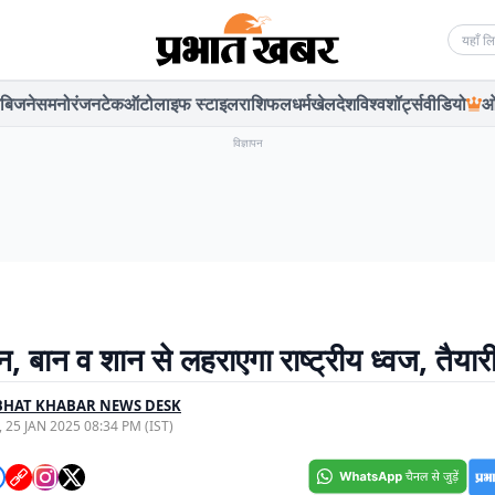
Searc
बिजनेस
मनोरंजन
टेक
ऑटो
लाइफ स्टाइल
राशिफल
धर्म
खेल
देश
विश्व
शॉर्ट्स
वीडियो
ओ
विज्ञापन
बान व शान से लहराएगा राष्ट्रीय ध्वज, तैयारी 
BHAT KHABAR NEWS DESK
, 25 JAN 2025 08:34 PM (IST)