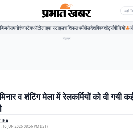
Searc
बिजनेस
मनोरंजन
टेक
ऑटो
लाइफ स्टाइल
राशिफल
धर्म
खेल
देश
विश्व
शॉर्ट्स
वीडियो
ओ
विज्ञापन
ेमिनार व शंटिंग मेला में रेलकर्मियों को दी गयी क
ी
 JHA
, 16 JUN 2026 08:56 PM (IST)