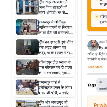
मुंगेर सदर अस्पताल में
श्रद्
आज किन डॉक्टरों की
रहेगी ओपीडी, घर से
बरिय
4
निकलने से पहले जरूर
दूसर
जमालपुर में जॉलीवुड
देखें पूरा शेड्यूल
म्यूजिक कंपनी के निदेशक
के घर ईडी की छापेमारी,
करोड़ों रुपये ठगी मामले में
मुंगेर का दशभुजी दुर्गा मंदिर
लेखक के 
पूछताछ जारी
बना अटूट आस्था का
By
अ
केंद्र, मां के दरबार में हर
अमित झा प्रिंट मा
दिन पहुंचता है श्रद्धालुओं
राजनीति व खेल मे
बरियारपुर टोल प्लाजा के
का जत्था
पास फोरलेन पर दो हाइवा
Read More
की भीषण टक्कर, एक
चालक गंभीर घायल, दूसरा
acha
जमालपुर यार्ड से
फरार
Tags
इलेक्ट्रिक इंजन के कॉपर
nand
वायर की चोरी, आरपीएफ
जांच में जुटी, सुरक्षा
मुंगेर और जमालपुर की
व्यवस्था पर उठे सवाल
Prab