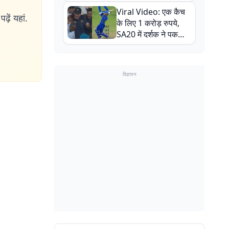
न्यूजीलैंड सीरीज से पहले
Viral Video: एक कैच
बाल-बाल बचे
ढ़ें यहां.
के लिए 1 करोड़ रुपये,
SA20 में दर्शक ने पकड़ा
एक हाथ से गजब का कैच
विज्ञापन