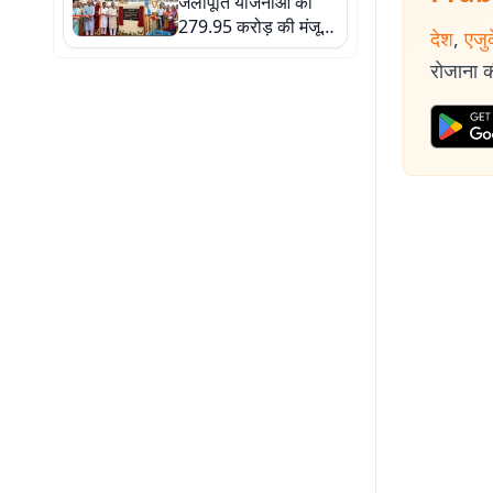
जलापूर्ति योजनाओं को
279.95 करोड़ की मंजूरी,
देश
,
एजु
हजारों घरों तक पहुंचेगा
रोजाना की
शुद्ध पेयजल