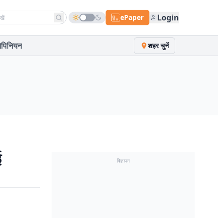
h news
Login
ePaper
पिनियन
शहर चुनें
ई
विज्ञापन