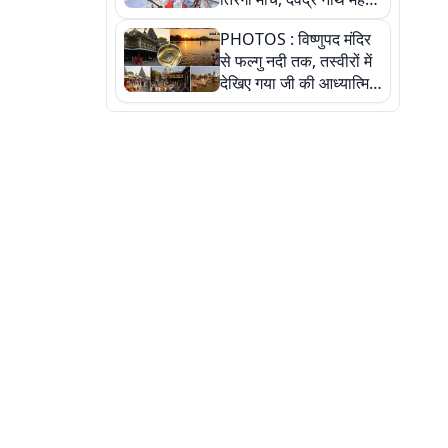
ने किया जल ग्रहण, देखें
PHOTOS : विष्णुपद मंदिर
तस्वीरें
से फल्गु नदी तक, तस्वीरों में
देखिए गया जी की आध्यात्मिक
पहचान