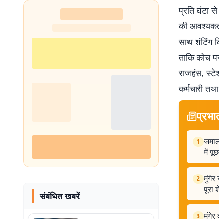
प्रति घंटा स
की आवश्यकता
साथ शंटिंग 
ताकि कोच पर 
राजहंस, स्टेश
कर्मचारी तथा
प्रभा
जमालप
1
में प
मुंगे
2
पूरा 
संबंधित खबरें
मुंगे
3