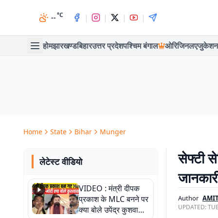
°C
|
|
|
|
--
होम
झारखण्ड
बिहार
उत्तर प्रदेश
पश्चिम बंगाल
ओरिजिनल
एजुकेशन
Home
State
Bihar
Munger
सेफ्टी स
लेटेस्ट वीडियो
जानकार
VIDEO : मंत्री दीपक
प्रकाश के MLC बनने पर
Author
AMIT
UPDATED:
TUE
क्या बोले उपेंद्र कुशवाहा,