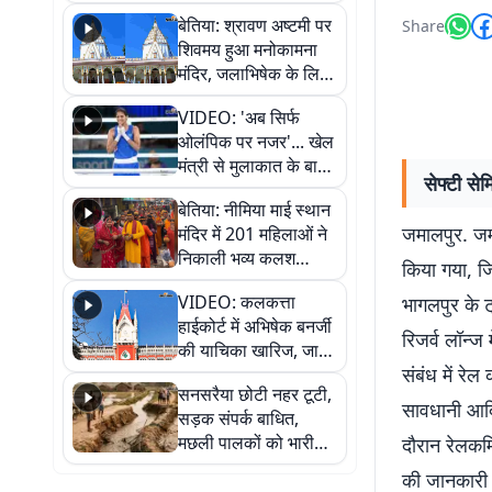
सुनिए
बेतिया: श्रावण अष्टमी पर
Share
शिवमय हुआ मनोकामना
मंदिर, जलाभिषेक के लिए
लगी लंबी कतारें
VIDEO: 'अब सिर्फ
ओलंपिक पर नजर'... खेल
मंत्री से मुलाकात के बाद
सेफ्टी से
जैसमीन लंबोरिया का बड़ा
बेतिया: नीमिया माई स्थान
बयान
जमालपुर. जमा
मंदिर में 201 महिलाओं ने
निकाली भव्य कलश
किया गया, जि
शोभायात्रा, शिवलिंग
VIDEO: कलकत्ता
भागलपुर के ट्
प्राण-प्रतिष्ठा महोत्सव
हाईकोर्ट में अभिषेक बनर्जी
शुरू
रिजर्व लॉन्ज
की याचिका खारिज, जानें
संबंध में रे
क्या है पूरा मामला
सनसरैया छोटी नहर टूटी,
सावधानी आदि
सड़क संपर्क बाधित,
मछली पालकों को भारी
दौरान रेलकर्म
नुकसान
की जानकारी 