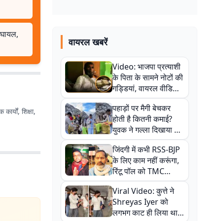
 घायल,
वायरल खबरें
Video: भाजपा प्रत्याशी
के पिता के सामने नोटों की
गड्डियां, वायरल वीडियो
से राजनीति में उबाल,
पहाड़ों पर मैगी बेचकर
अजित महतो बोले- TMC
कार्यों, शिक्षा,
होती है कितनी कमाई?
की गंदी चाल
युवक ने गल्ला दिखाया तो
नौकरी वालों के खड़े हो गए
जिंदगी में कभी RSS-BJP
कान
के लिए काम नहीं करूंगा,
रिंटू पॉल को TMC
ऑफिस में ले जाकर पीटा,
Viral Video: कुत्ते ने
Video वायरल
Shreyas Iyer को
लगभग काट ही लिया था,