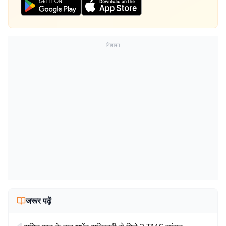
विज्ञापन
जरूर पढ़ें