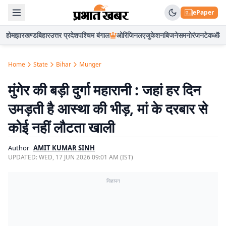
ePaper
होम
झारखण्ड
बिहार
उत्तर प्रदेश
पश्चिम बंगाल
ओरिजिनल
एजुकेशन
बिजनेस
मनोरंजन
टेक
ऑटो
Home
State
Bihar
Munger
मुंगेर की बड़ी दुर्गा महारानी : जहां हर दिन
उमड़ती है आस्था की भीड़, मां के दरबार से
कोई नहीं लौटता खाली
Author
AMIT KUMAR SINH
UPDATED:
WED, 17 JUN 2026 09:01 AM (IST)
विज्ञापन