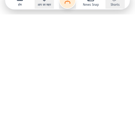
होम
आप का शहर
News Snap
Shorts
Follow us on
X
Download Mobile App
State
›
Jharkhand
›
Hindi News
Gumla News
Bihar News
Dumka News
Delhi News
Ranchi News
Odisha News
Bokaro News