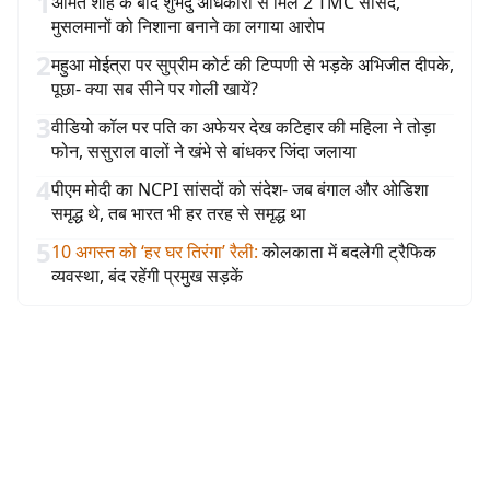
1
अमित शाह के बाद शुभेंदु अधिकारी से मिले 2 TMC सांसद,
मुसलमानों को निशाना बनाने का लगाया आरोप
2
महुआ मोईत्रा पर सुप्रीम कोर्ट की टिप्पणी से भड़के अभिजीत दीपके,
पूछा- क्या सब सीने पर गोली खायें?
3
वीडियो कॉल पर पति का अफेयर देख कटिहार की महिला ने तोड़ा
फोन, ससुराल वालों ने खंभे से बांधकर जिंदा जलाया
4
पीएम मोदी का NCPI सांसदों को संदेश- जब बंगाल और ओडिशा
समृद्ध थे, तब भारत भी हर तरह से समृद्ध था
5
10 अगस्त को ‘हर घर तिरंगा’ रैली
:
कोलकाता में बदलेगी ट्रैफिक
व्यवस्था, बंद रहेंगी प्रमुख सड़कें