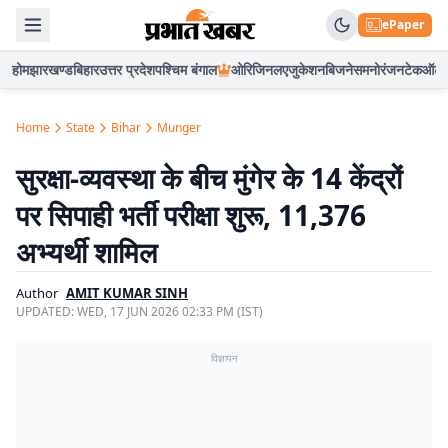
ePaper
होम
झारखण्ड
बिहार
उत्तर प्रदेश
पश्चिम बंगाल
ओरिजिनल
एजुकेशन
बिजनेस
मनोरंजन
टेक
ऑटो
Home
State
Bihar
Munger
सुरक्षा-व्यवस्था के बीच मुंगेर के 14 केंद्रों
पर सिपाही भर्ती परीक्षा शुरू, 11,376
अभ्यर्थी शामिल
Author
AMIT KUMAR SINH
UPDATED:
WED, 17 JUN 2026 02:33 PM (IST)
विज्ञापन