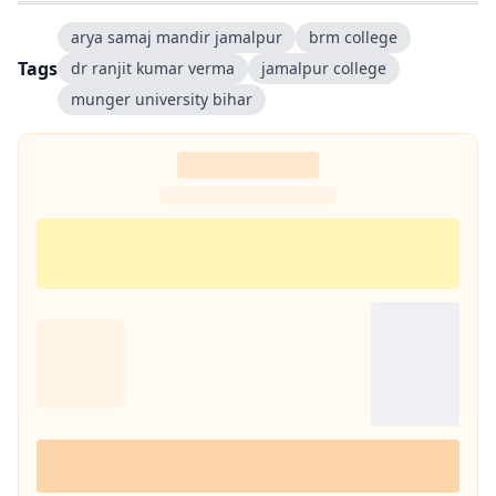
arya samaj mandir jamalpur
brm college
Tags
dr ranjit kumar verma
jamalpur college
munger university bihar