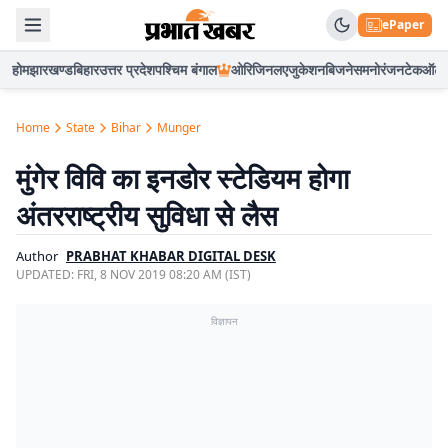
ePaper
होम
झारखण्ड
बिहार
उत्तर प्रदेश
पश्चिम बंगाल
ओरिजिनल
एजुकेशन
बिजनेस
मनोरंजन
टेक
ऑटो
Home
State
Bihar
Munger
मुंगेर विवि का इनडोर स्टेडियम होगा
अंतरराष्ट्रीय सुविधा से लैस
Author
PRABHAT KHABAR DIGITAL DESK
UPDATED:
FRI, 8 NOV 2019 08:20 AM (IST)
विज्ञापन