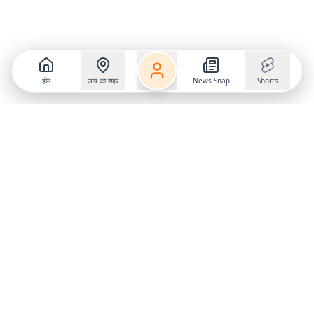
होम
आप का शहर
News Snap
Shorts
Follow us on
X
Download Mobile App
State
›
Jharkhand
›