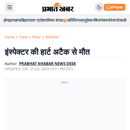
ePaper
होम
झारखण्ड
बिहार
उत्तर प्रदेश
पश्चिम बंगाल
ओरिजिनल
एजुकेशन
बिजनेस
मनोरंजन
टेक
ऑटो
Home
State
Bihar
Motihari
इंस्पेक्टर की हार्ट अटैक से मौत
Author
PRABHAT KHABAR NEWS DESK
UPDATED:
SAT, 27 JUL 2024 10:11 PM (IST)
विज्ञापन