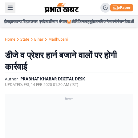
ePaper
होम
झारखण्ड
बिहार
उत्तर प्रदेश
पश्चिम बंगाल
ओरिजिनल
एजुकेशन
बिजनेस
मनोरंजन
टेक
ऑटो
Home
State
Bihar
Madhubani
डीजे व प्रेशर हार्न बजाने वालों पर होगी
कार्रवाई
Author
PRABHAT KHABAR DIGITAL DESK
UPDATED:
FRI, 14 FEB 2020 01:20 AM (IST)
विज्ञापन