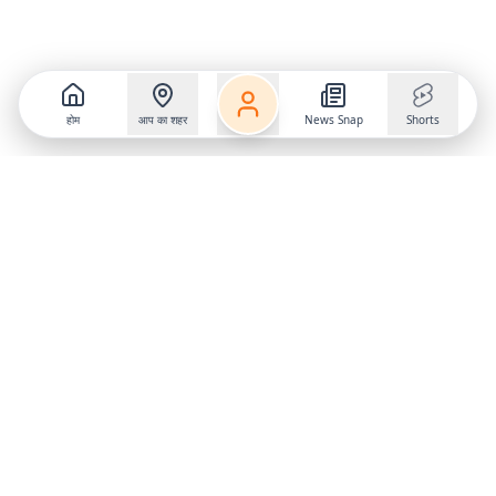
होम
आप का शहर
News Snap
Shorts
Follow us on
X
Download Mobile App
State
›
Jharkhand
›