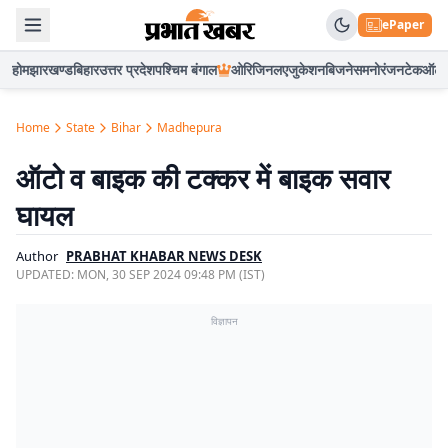
ePaper
होम
झारखण्ड
बिहार
उत्तर प्रदेश
पश्चिम बंगाल
ओरिजिनल
एजुकेशन
बिजनेस
मनोरंजन
टेक
ऑटो
Home
State
Bihar
Madhepura
ऑटो व बाइक की टक्कर में बाइक सवार
घायल
Author
PRABHAT KHABAR NEWS DESK
UPDATED:
MON, 30 SEP 2024 09:48 PM (IST)
विज्ञापन