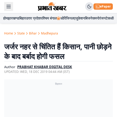
ePaper
होम
झारखण्ड
बिहार
उत्तर प्रदेश
पश्चिम बंगाल
ओरिजिनल
एजुकेशन
बिजनेस
मनोरंजन
टेक
ऑटो
Home
State
Bihar
Madhepura
जर्जर नहर से चिंतित हैं किसान, पानी छोड़ने
के बाद बर्बाद होगी फसल
Author
PRABHAT KHABAR DIGITAL DESK
UPDATED:
WED, 18 DEC 2019 04:44 AM (IST)
विज्ञापन