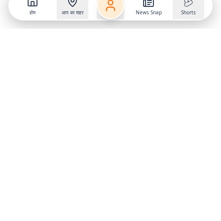
होम
आप का शहर
News Snap
Shorts
Follow us on
X
Download Mobile App
State
›
Jharkhand
›
Hindi News
Gumla News
Bihar News
Dumka News
Delhi News
Ranchi News