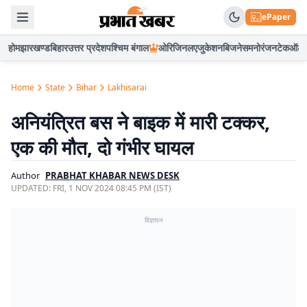
ePaper
होम
झारखण्ड
बिहार
उत्तर प्रदेश
पश्चिम बंगाल
ओरिजिनल
एजुकेशन
बिजनेस
मनोरंजन
टेक
ऑटो
Home
State
Bihar
Lakhisarai
अनियंत्रित बस ने बाइक में मारी टक्कर,
एक की मौत, दो गंभीर घायल
Author
PRABHAT KHABAR NEWS DESK
UPDATED:
FRI, 1 NOV 2024 08:45 PM (IST)
विज्ञापन