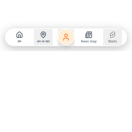
होम
आप का शहर
News Snap
Shorts
Follow us on
X
Download Mobile App