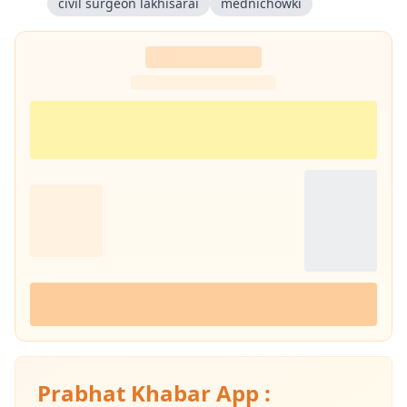
civil surgeon lakhisarai
mednichowki
Prabhat Khabar App :