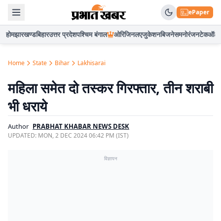
ePaper
होम
झारखण्ड
बिहार
उत्तर प्रदेश
पश्चिम बंगाल
ओरिजिनल
एजुकेशन
बिजनेस
मनोरंजन
टेक
ऑटो
Home
State
Bihar
Lakhisarai
महिला समेत दो तस्कर गिरफ्तार, तीन शराबी
भी धराये
Author
PRABHAT KHABAR NEWS DESK
UPDATED:
MON, 2 DEC 2024 06:42 PM (IST)
विज्ञापन