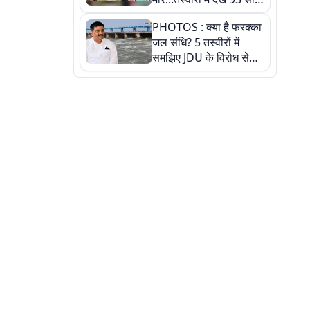
पुराने इस हाई स्कूल की
PHOTOS : क्या है फरक्का
हकीकत
जल संधि? 5 तस्वीरों में
समझिए JDU के विरोध से
लेकर बिहार पर असर तक
पूरी कहानी