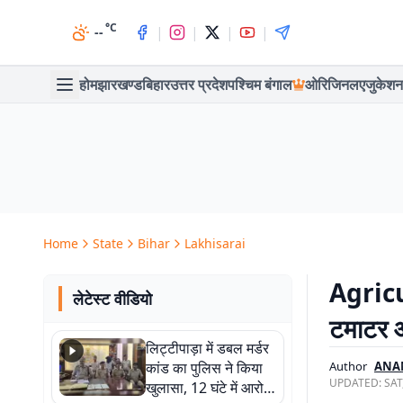
°C
|
|
|
|
--
होम
झारखण्ड
बिहार
उत्तर प्रदेश
पश्चिम बंगाल
ओरिजिनल
एजुकेशन
Home
State
Bihar
Lakhisarai
Agricu
लेटेस्ट वीडियो
टमाटर औ
लिट्टीपाड़ा में डबल मर्डर
कांड का पुलिस ने किया
Author
ANA
UPDATED:
SAT
खुलासा, 12 घंटे में आरोपी