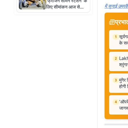
'फ्रोजन सीमेन स्टेशन' के
में सुनाई उम्
लिए सीमांकन आज से
शुरू, NDDB टीम ने पूरा
किया टोपोग्राफिक सर्वे
प्रभा
सूर्य
1
के सर
Lakh
2
श्रृं
मुंगे
3
होगी 
'ऑपरे
4
जागर