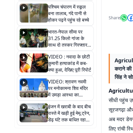
गिरफ्तार
पश्चिम चंपारण में स्कूल
बना तालाब, गंदे पानी से
Share
होकर पढ़ने पहुंच रहे बच्चे
भारत-नेपाल सीमा पर
31.25 किलो गांजा के
साथ दो तस्कर गिरफ्तार,
नेपाली नंबर की बाइक
VIDEO : नवादा के छोटी
जब्त
Agricult
कुमारी हत्याकांड में कब-
कराने की 
क्या हुआ, देखिए पूरी रिपोर्ट
सिंह ने स
VIDEO: श्रावण नवमी
पर मनोकामना शिव मंदिर
Agricult
में उमड़ा आस्था का
सीधी पहुंच उ
सैलाब, हर-हर महादेव के
इंजन में खराबी के बाद बीच
जयघोष से गूंजा परिसर
सूरजगढ़ा और 
रास्ते में खड़ी हुई मेमू ट्रेन,
अब मदर डेयर
डेढ़ घंटे तक बाधित रहा
आवागमन
लिए रांची स्