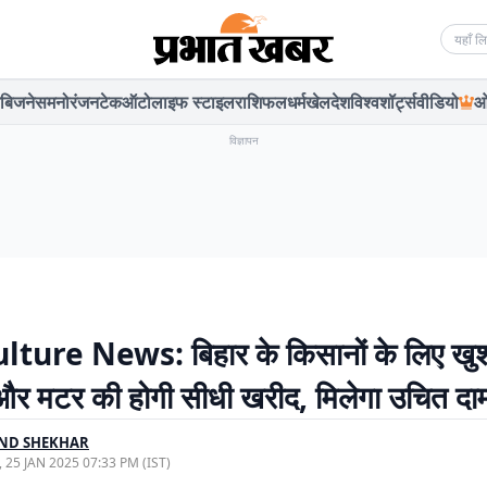
Searc
बिजनेस
मनोरंजन
टेक
ऑटो
लाइफ स्टाइल
राशिफल
धर्म
खेल
देश
विश्व
शॉर्ट्स
वीडियो
ओ
विज्ञापन
lture News: बिहार के किसानों के लिए खु
र मटर की होगी सीधी खरीद, मिलेगा उचित दा
ND SHEKHAR
, 25 JAN 2025 07:33 PM (IST)