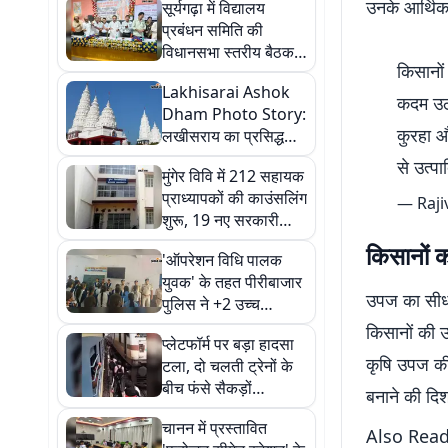
उनके आर्थिक 
सूर्यगढ़ा में विद्यालय
प्रबंधन समिति की
विधानसभा स्तरीय बैठक,
किसानों
गुणवत्तापूर्ण शिक्षा और
Lakhisarai Ashok
विद्यार्थियों के सर्वांगीण
कदम उठा
Dham Photo Story:
विकास पर जोर
कुरहा औ
लखीसराय का प्रसिद्ध
अशोक धाम—आस्था,
से उत्प
मुंगेर विवि में 212 सहायक
श्रृंगार, अनुष्ठान और
प्राध्यापकों की काउंसलिंग
अलौकिक संध्या आरती के
— Raji
शुरू, 19 नए सरकारी
विहंगम दृश्य
डिग्री कॉलेजों में होगी
किसानों क
'ऑपरेशन विधि पालक
नियुक्ति
युवक' के तहत पीरीबाजार
उपज का सीधा
पुलिस ने +2 उच्च
विद्यालय घोसैठ में चलाया
किसानों की उ
प्लेटफॉर्म पर बड़ा हादसा
जागरूकता अभियान
कृषि उपज की
टला, दो चलती ट्रेनों के
बीच फंसे सैकड़ों
बनाने की दिश
परीक्षार्थी; भीड़ प्रबंधन पर
चानन में प्रस्तावित
उठे सवाल
Also Read