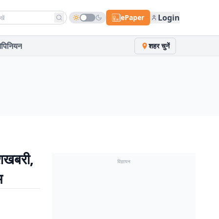
h news
Login
ePaper
पिनियन
शहर चुनें
शखबरी,
विज्ञापन
म