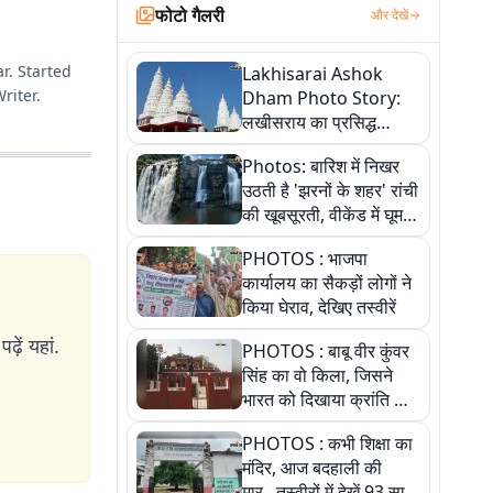
फोटो गैलरी
और देखें
r. Started
Lakhisarai Ashok
riter.
Dham Photo Story:
लखीसराय का प्रसिद्ध
अशोक धाम—आस्था,
Photos: बारिश में निखर
श्रृंगार, अनुष्ठान और
उठती है 'झरनों के शहर' रांची
अलौकिक संध्या आरती के
की खूबसूरती, वीकेंड में घूम
विहंगम दृश्य
आएं ये 5 वादियां
PHOTOS : भाजपा
कार्यालय का सैकड़ों लोगों ने
किया घेराव, देखिए तस्वीरें
ढ़ें यहां.
PHOTOS : बाबू वीर कुंवर
सिंह का वो किला, जिसने
भारत को दिखाया क्रांति का
रास्ता: तस्वीरों में देखिए
PHOTOS : कभी शिक्षा का
मंदिर, आज बदहाली की
मार...तस्वीरों में देखें 93 साल