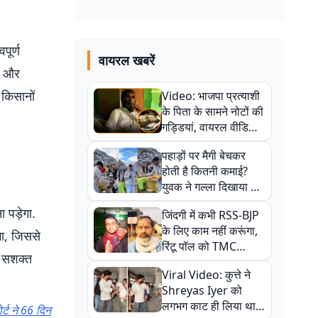
पूर्ण
वायरल खबरें
बा और
 किसानों
Video: भाजपा प्रत्याशी
के पिता के सामने नोटों की
गड्डियां, वायरल वीडियो
से राजनीति में उबाल,
पहाड़ों पर मैगी बेचकर
अजित महतो बोले- TMC
होती है कितनी कमाई?
की गंदी चाल
युवक ने गल्ला दिखाया तो
नौकरी वालों के खड़े हो गए
 पड़ेगा.
जिंदगी में कभी RSS-BJP
कान
के लिए काम नहीं करूंगा,
गा, जिससे
रिंटू पॉल को TMC
े सशक्त
ऑफिस में ले जाकर पीटा,
Viral Video: कुत्ते ने
Video वायरल
Shreyas Iyer को
लगभग काट ही लिया था,
र्ट ने 66 दिन