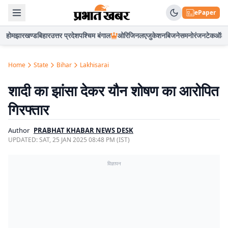
ePaper
होम
झारखण्ड
बिहार
उत्तर प्रदेश
पश्चिम बंगाल
ओरिजिनल
एजुकेशन
बिजनेस
मनोरंजन
टेक
ऑटो
Home
State
Bihar
Lakhisarai
शादी का झांसा देकर यौन शोषण का आरोपित
गिरफ्तार
Author
PRABHAT KHABAR NEWS DESK
UPDATED:
SAT, 25 JAN 2025 08:48 PM (IST)
विज्ञापन