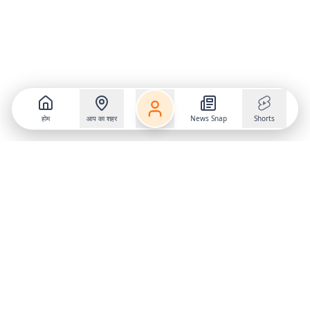
होम
आप का शहर
News Snap
Shorts
Follow us on
X
Download Mobile App