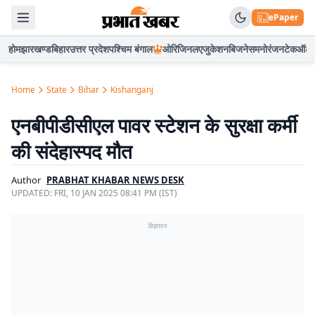
ePaper
होम
झारखण्ड
बिहार
उत्तर प्रदेश
पश्चिम बंगाल
ओरिजिनल
एजुकेशन
बिजनेस
मनोरंजन
टेक
ऑटो
Home
State
Bihar
Kishanganj
एनबीपीडीसीएल पावर स्टेशन के सुरक्षा कर्मी
की संदेहास्पद मौत
Author
PRABHAT KHABAR NEWS DESK
UPDATED:
FRI, 10 JAN 2025 08:41 PM (IST)
विज्ञापन