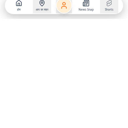
होम
आप का शहर
News Snap
Shorts
Follow us on
X
Download Mobile App
State
›
Jharkhand
›
Hindi News
Gumla News
Bihar News
Dumka News
Delhi News
Ranchi News