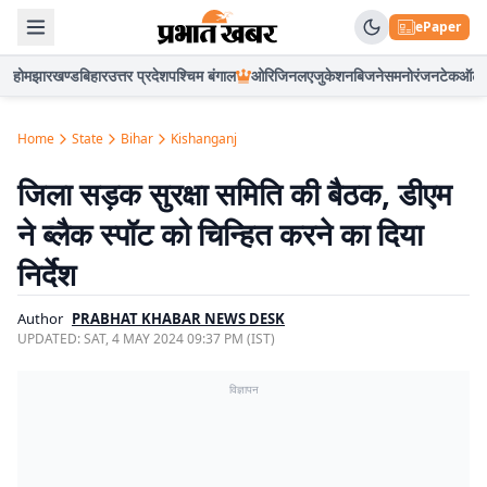
ePaper
होम
झारखण्ड
बिहार
उत्तर प्रदेश
पश्चिम बंगाल
ओरिजिनल
एजुकेशन
बिजनेस
मनोरंजन
टेक
ऑटो
Home
State
Bihar
Kishanganj
जिला सड़क सुरक्षा समिति की बैठक, डीएम
ने ब्लैक स्पॉट को चिन्हित करने का दिया
निर्देश
Author
PRABHAT KHABAR NEWS DESK
UPDATED:
SAT, 4 MAY 2024 09:37 PM (IST)
विज्ञापन